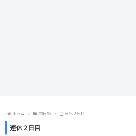
ホーム
釣行記
連休２日目
連休２日目