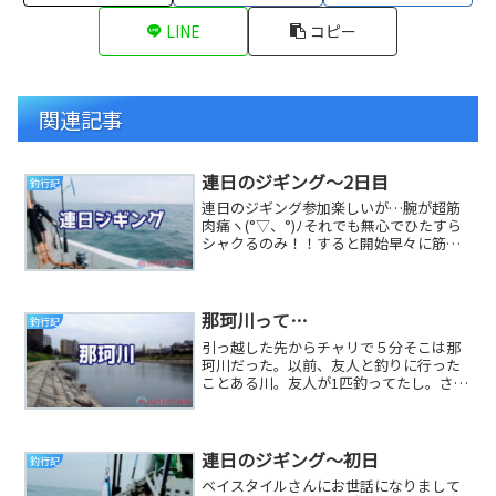
LINE
コピー
関連記事
連日のジギング～2日目
釣行記
連日のジギング参加楽しいが…腕が超筋
肉痛ヽ(°▽、°)ﾉそれでも無心でひたすら
シャクるのみ！！すると開始早々に筋肉
痛だからシャクるスピードが若干ゆっく
りになって...
那珂川って…
釣行記
引っ越した先からチャリで５分そこは那
珂川だった。以前、友人と釣りに行った
ことある川。友人が1匹釣ってたし。さっ
そく行ってみた。釣り人多いね。結構、
プレッシャー高...
連日のジギング～初日
釣行記
ベイスタイルさんにお世話になりまして