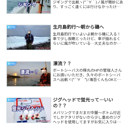
ジギングで出航ヽ(*´∀｀)ノ風が微妙にあ
り、すっごく遠くには行けなかったけど
開始早々に よかヤズ をゲットΨ(｀∀´)Ψ
ｹ...
生月島釣行～朝から磯へ
釣行記
生月島釣行でいよいよ朝から磯に入る！
車で少し仮眠とったけど、車が揺れるく
らいに風が吹いている…大丈夫なのか…
((+_+))厳し過ぎる（’-’；)立つのも辛いく
ら...
漂流？？
釣行記
ボートシーバスの輝丸のHPの管理人さん
にお誘いいただき、久々のボートシーバ
スへ出航ヾ(*´∀｀*)ﾉ海苔くんもOKとの
お計らいをいただき海苔くん共々、朝の
5:3...
ジグヘッドで蛍光って…いい
釣行記
の？？
メバリングでまだまだ中層～ボトム付近
でしかアタリがないから少し重めのジグ
ヘッドを使用してますがお気に入りはこ
れだっ↓m9( ﾟдﾟ)ﾋﾞｼｯ!!最近はどの釣具