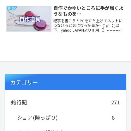
屋...
自作でかゆいところに手が届くよ
釣行記
うなものを…
記事を書こうとPCを立ち上げてネットに
つなげると気になる記事が…(ﾟдﾟ；)以
下、yahoo!JAPANより引用（）------------
----------...
カテゴリー
釣行記
271
ショア(陸っぱり)
8