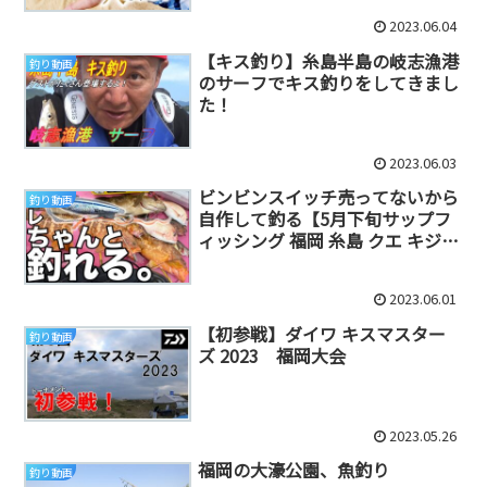
2023.06.04
【キス釣り】糸島半島の岐志漁港
釣り動画
のサーフでキス釣りをしてきまし
た！
2023.06.03
ビンビンスイッチ売ってないから
釣り動画
自作して釣る【5月下旬サップフ
ィッシング 福岡 糸島 クエ キジハ
タ SUP釣り 】
2023.06.01
【初参戦】ダイワ キスマスター
釣り動画
ズ 2023 福岡大会
2023.05.26
福岡の大濠公園、魚釣り
釣り動画