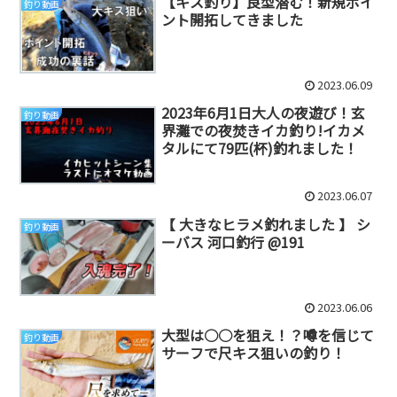
【キス釣り】良型潜む！新規ポイ
釣り動画
ント開拓してきました
2023.06.09
2023年6月1日大人の夜遊び！玄
釣り動画
界灘での夜焚きイカ釣り!イカメ
タルにて79匹(杯)釣れました！
2023.06.07
【 大きなヒラメ釣れました 】 シ
釣り動画
ーバス 河口釣行 @191
2023.06.06
大型は○○を狙え！？噂を信じて
釣り動画
サーフで尺キス狙いの釣り！