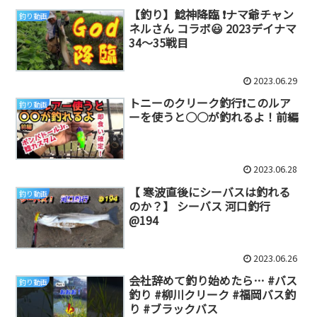
【釣り】鯰神降臨 ❗️ナマ爺チャン
釣り動画
ネルさん コラボ😃 2023デイナマ
34～35戦目
2023.06.29
トニーのクリーク釣行❗️このルア
釣り動画
ーを使うと○○が釣れるよ！前編
2023.06.28
【 寒波直後にシーバスは釣れる
釣り動画
のか？】 シーバス 河口釣行
@194
2023.06.26
会社辞めて釣り始めたら… #バス
釣り動画
釣り #柳川クリーク #福岡バス釣
り #ブラックバス