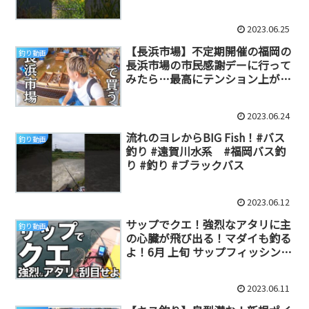
2023.06.25
【長浜市場】不定期開催の福岡の
釣り動画
長浜市場の市民感謝デーに行って
みたら…最高にテンション上がっ
た♪珍食材get！
2023.06.24
流れのヨレからBIG Fish！#バス
釣り動画
釣り #遠賀川水系 #福岡バス釣
り #釣り #ブラックバス
2023.06.12
サップでクエ！強烈なアタリに主
釣り動画
の心臓が飛び出る！マダイも釣る
よ！6月 上旬 サップフィッシング
福岡 糸島 SUP釣り
2023.06.11