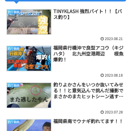
TINYKLASH 強烈バイト！！【バ
釣り動画
ス釣り】
2023.08.21
福岡県行橋沖で良型アコウ（キジ
釣り動画
ハタ） 北九州空港周辺 根魚
爆釣！
2023.08.18
釣りよかさんをいつか抜いてみせ
釣り動画
る！！と意気込んで挑んだ撮影で
まさかのまたヒットシーン逃す
【バス釣り】【放送事故】
2023.07.28
福岡県南でウナギ釣れてます！！
釣り動画