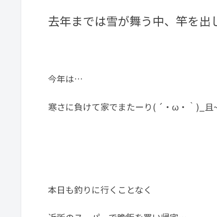
去年までは雪が舞う中、竿を出
今年は…
寒さに負けて家でまたーり( ´・ω・｀)_且~
本日も釣りに行くことなく