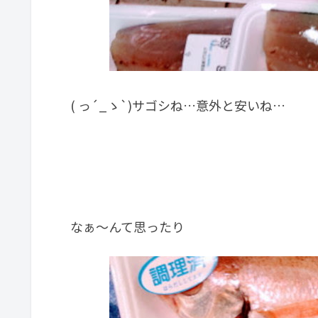
( っ´_ゝ`)サゴシね…意外と安いね…
なぁ～んて思ったり