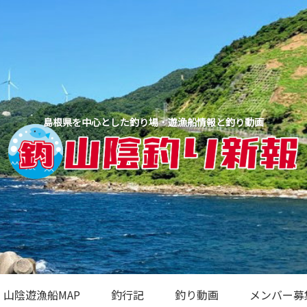
島根県を中心とした釣り場・遊漁船情報と釣り動画
山陰遊漁船MAP
釣行記
釣り動画
メンバー募