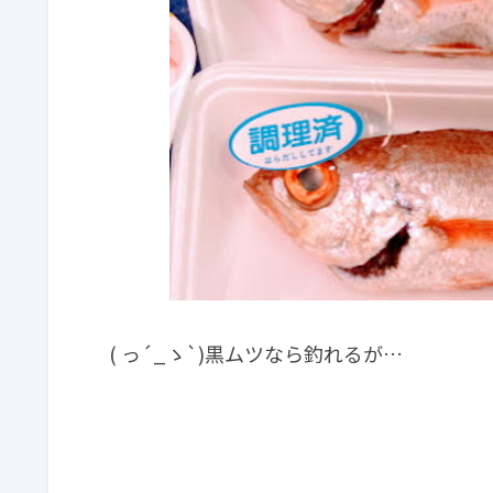
( っ´_ゝ`)黒ムツなら釣れるが…