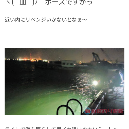
ヽ( `皿´ )ﾉ ボーズですがっ
近い内にリベンジいかないとなぁ～
ライトで海を照らして甲イカ狙いの方いらっしゃっ