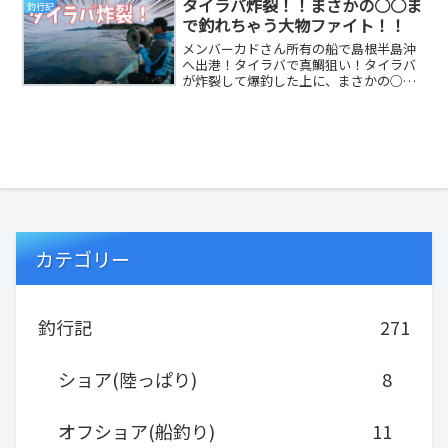
タイラバ炸裂！！まさかの○○ま
釣行記
で釣れちゃう大物ファイト！！
メンバーカドさん所有の船で島根半島沖
へ出港！タイラバで真鯛狙い！タイラバ
が炸裂して爆釣した上に、まさかの○○
まで釣れちゃった釣行動画をご覧くださ
い！
カテゴリー
釣行記
271
ショア(陸っぱり)
8
オフショア(船釣り)
11