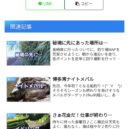
LINE
コピー
関連記事
秘境に先にあった場所は…
釣行記
長崎県に行ったついでに、釣り場MAPを
充実させようと、朝から海沿いを走り、
各ポイントを足早に回り撮影を行ってい
ました！車のナビよりも携帯のGoogleマ
ップが使...
博多湾ナイトメバル
釣行記
先日、今年初？となる船釣りヾ(*´∀｀*)ﾉ
そろそろシーズンも終わりを告げそうな
メバルがターゲット(ΦωΦ)暗いし、あま
り釣れないし…デジカメを持って行き忘
れた...
さぁ花金だ！仕事が終わり…
釣行記
待ちに待った金曜日♪ここ最近は天気も
よく、風もなく、海は穏やか♪釣りに行