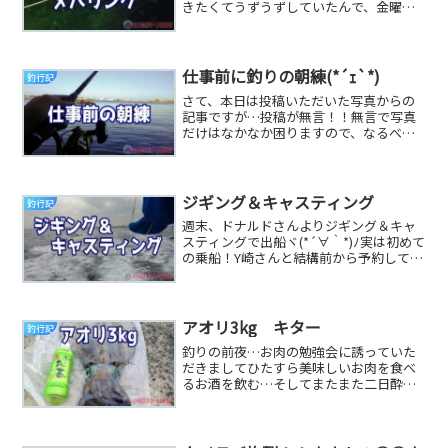
きたくてうずうずしていたんで、金曜日
は仕事が終わると同時にヾ(*´∀｀*)ﾉ生月
島へレッ...
仕事前に釣りの朝練(*´ｪ`*)
釣行記
さて、本日は投稿いただいた写真からの
記事ですが…投稿が無言！！無言で写真
だけはなかなか困りますので、なるべく
コメントもくださいね（笑）ま、無言で
の投稿は友人なん...
ジギング＆キャスティング
釣行記
週末、ドナルドさんよりジギング＆キャ
スティングで出船ヾ(*´∀｀*)ﾉ実は初めて
の乗船！Y崎さんと結構前から予約してい
たので、楽しみな釣行です♪集合時間は
7：0...
アオリ3kg キター
釣行記
釣りの前夜…お肉の勉強会に誘っていた
だきましてひたすら美味しいお肉を食べ
るお酒を飲む…そしてまたまた二日酔い
のままバナナを食べながら出航( >д<)胃
もたれはし...