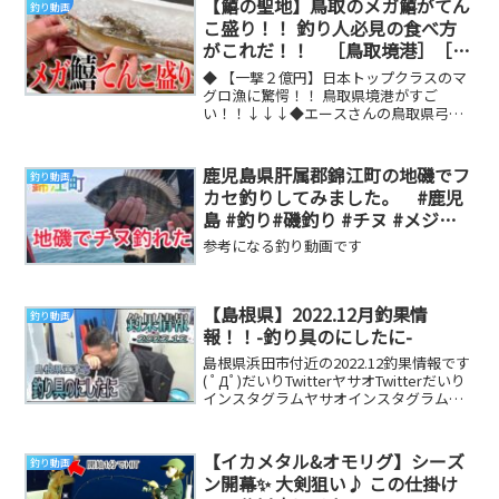
【鱚の聖地】鳥取のメガ鱚がてん
釣り動画
こ盛り！！ 釣り人必見の食べ方
がこれだ！！ ［鳥取境港］［京
都舞鶴卸売市場］［弓ヶ浜］［キ
◆ 【一撃２億円】日本トップクラスのマ
ス］
グロ漁に驚愕！！ 鳥取県境港がすご
い！！↓↓↓◆エースさんの鳥取県弓ヶ
浜の鱚釣り釣行！！↓↓↓◆エースさん
の鱚しゃぶ！！↓...
鹿児島県肝属郡錦江町の地磯でフ
釣り動画
カセ釣りしてみました。 #鹿児
島 #釣り#磯釣り #チヌ #メジナ #
地磯 #鹿屋 #錦江町 #shimano
参考になる釣り動画です
【島根県】2022.12月釣果情
釣り動画
報！！-釣り具のにしたに-
島根県浜田市付近の2022.12釣果情報です
( ﾟДﾟ)だいりTwitterヤサオTwitterだいり
インスタグラムヤサオインスタグラム＃
釣果情報＃島根県＃釣り...
【イカメタル&オモリグ】シーズ
釣り動画
ン開幕✨ 大剣狙い♪ この仕掛け