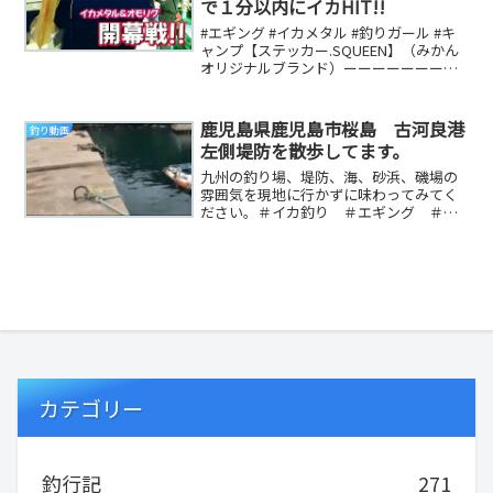
で１分以内にイカHIT!!
#エギング #イカメタル #釣りガール #キ
ャンプ【ステッカー.SQUEEN】（みかん
オリジナルブランド）ーーーーーーーー
ーーー【チャンネルメンバーシップ!!】...
鹿児島県鹿児島市桜島 古河良港
釣り動画
左側堤防を散歩してます。
九州の釣り場、堤防、海、砂浜、磯場の
雰囲気を現地に行かずに味わってみてく
ださい。＃イカ釣り ＃エギング ＃釣
り ＃地磯 ＃堤防 ＃鹿児島市 ＃桜
島 ＃観光 ＃レ...
カテゴリー
釣行記
271