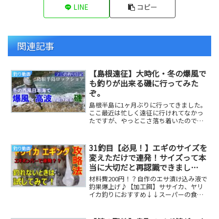
LINE
コピー
関連記事
【島根遠征】大時化・冬の爆風で
釣り動画
も釣りが出来る磯に行ってみた
ぞ。
島根半島に1ヶ月ぶりに行ってきました。
ここ最近は忙しく遠征に行けれてなかっ
たですが、やっとこさ落ち着いたので海
調査へ。天気予報を見ると、等圧線が狭
く、気圧の変化...
31釣目【必見！】エギのサイズを
釣り動画
変えただけで連発！サイズって本
当に大切だと再認識できまし
た！ ＃ヤリイカ ＃ササイカ
材料費200円！？自作のエサ漬け込み液で
＃エギング #初心者
釣果爆上げ♪【加工餌】ササイカ、ヤリ
イカ釣りにおすすめ↓↓スーパーの食材
で作るイカ釣り用の自作エサの作り方解
説【初心者向...