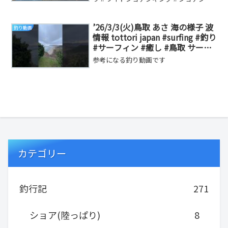
ング＃ララペン１６５＃モンスターショ
ット＃カツオ＃爆...
’26/3/3(火)鳥取 あさ 海の様子 波
釣り動画
情報 tottori japan #surfing #釣り
#サーフィン #癒し #鳥取 サーフ
ィン
参考になる釣り動画です
カテゴリー
釣行記
271
ショア(陸っぱり)
8