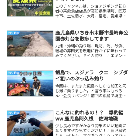
このチャンネルは、ショアジギング初心
者の某飲食店店長が高知県黒潮町、四万
十市、土佐清水、大月、宿毛、愛媛県愛
南町、西海町あたりのどこかの堤防でほ
ぼ毎日釣りをして...
鹿児島県いちき串木野市長崎鼻公
釣り動画
園赤灯台を散歩してます
九州・沖縄の釣り場、堤防、海、砂浜、
磯場の雰囲気を現地に行かずに味わって
みてください。＃イカ釣り ＃エギン
グ ＃釣り ＃地磯 ＃堤防 ＃鹿児
島 ＃宮崎県 ＃大隅...
甑島で、スジアラ クエ シブダ
釣り動画
イ狙いのぶっ込み釣り
今回は、またまた甑島へしかも前回と同
じ瀬に乗りました。と言う事はもちろ
ん…会長リベンジ！前回の甑島で坊主と
いう悲惨な目にあったわけで…次こそ
は…なにかしら絶対釣...
こんなに釣れるの！？ 爆釣編
釣り動画
ww 鹿児島阿久根 佐潟地磯
少し長めですがかなり釣果のいい動画に
なりますぜひ見てください！＃鹿児島釣
り＃ライトショアジギング＃ショアジギ