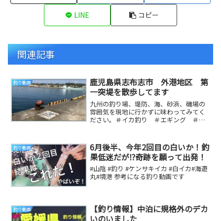
LINE
コピー
関連記事
鹿児島県志布志市 外港地区 第
釣り動画
一突堤を散歩してます
九州の釣り場、堤防、海、砂浜、磯場の
雰囲気を現地に行かずに味わってみてく
ださい。＃イカ釣り ＃エギング ＃釣
り ＃地磯 ＃堤防 ＃鹿児島 ＃宮崎
県 ＃大隅半島 ...
6月後半、今年2回目の白いか！釣
釣り動画
果低迷だが⁉️奇跡を願って出発！
#山陰 #釣り #ケンサキイカ #白イカ#海遊
丸#境港 参考になる釣り動画です
【釣り情報】中泊に規格外のデカ
釣り動画
いのいました