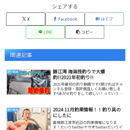
シェアする
X
Facebook
はてブ
LINE
コピー
関連記事
錦江湾 海潟筏釣りで大爆
釣り動画
釣!!2021年初釣り!!
2021年最初の釣り動画です!!良ければチャ
ンネル登録・高評価宜しくお願い致しま
す!!泳がせ釣りをして欲しい！っていうく
らいにアジ・サバが爆釣してるサムネで
すね...
2024 11月釣果情報！！釣り具の
釣り動画
にしたに
島根県江津市近辺の釣果情報になりま
す！だいりTwitterヤサオTwitterだいりイ