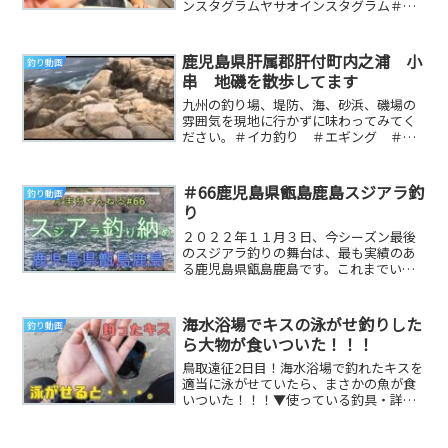
ンスタグラムヤサオインスタグラム＃山
陰＃釣り＃釣果情報＃釣り具のにしたに
＃...
鹿児島県肝属郡肝付町内之浦 小
釣り動画
串 地磯を散歩してます
九州の釣り場、堤防、海、砂浜、磯場の
雰囲気を現地に行かずに味わってみてく
ださい。＃イカ釣り ＃エギング ＃釣
り ＃地磯 ＃堤防 ＃鹿児島 ＃宮崎
県 ＃大隅半島 ...
＃66鹿児島県甑島鹿島スジアラ釣
釣り動画
り
２０２２年１１月３日、今シーズン最後
のスジアラ釣りの舞台は、最も実績のあ
る鹿児島県甑島鹿島です。これまでいい
思いしかない鹿島西磯の名礁ネンガ瀬に
渡礁しました。期...
海水浴場でキスの泳がせ釣りした
釣り動画
ら大物が食いついた！！！
鳥取遠征2日目！海水浴場で釣れたキスを
適当に泳がせていたら、まさかの魚が食
いついた！！！▼使っている釣具・詳細
プロフィール：▼Twitter：▼おすすめ動
画！(...