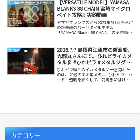
【VERSATILE MODEL】YAMAGA
釣り動画
BLANKS 88 CHAIN 宮崎マイクロ
ベイト攻略!! 実釣動画
ヤマガブランクスから2023年8月発売予定
の新機軸のバーサタイルモデル
「YAMAGA Blanks 88 CHAIN」の実釣動画
です。今回は、YBフィールドスタ...
2026.7.7 島根県江津市の遊漁船、
釣り動画
光龍丸さんにて。ひれピライカメ
タル🦑 #ひれピラ #メタルジグ #
釣り #fishing
ひれピラ縛りのイカメタル🦑一番釣れた
のは、20号のエギ型メタル+ひれピラＬハ
ード半透明を細くして、前向きに付けた
やつ！ 参考になる釣り動画です
カテゴリー