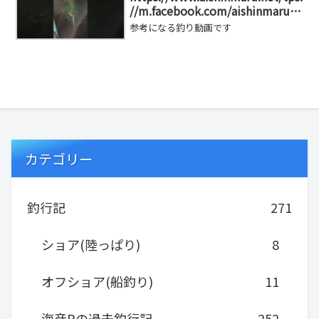
//m.facebook.com/aishinmaru11
16/
参考になる釣り動画です
カテゴリー
釣行記
271
ショア(陸っぱり)
8
オフショア(船釣り)
11
海彦Pの過去釣行記
252