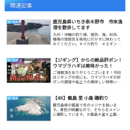
関連記事
鹿児島県いちき串木野市 市来漁
釣り動画
港を散歩してます
九州・沖縄の釣り場、堤防、海、砂浜、
磯場の雰囲気を現地に行かずに味わって
みてください。＃イカ釣り ＃エギン
グ ＃釣り ＃地磯 ＃堤防 ＃鹿児
島 ＃宮崎県 ＃大隅...
【ジギング】からの絶品肝ポン！
釣り動画
ウマヅラハギは美味かった！
ご視聴頂きありがとうございます！今回
はジギングの他にも、ウマヅラハギの肝
ポンの調理や船上での美味しい物等いつ
もとは少し違う動画となっております！
是非皆様も食して...
【4K】甑島 里 小島 磯釣り
釣り動画
鹿児島県の甑島で冬のメジナを狙いま
す。景色が綺麗なので、そちらをメイン
に撮影しています。＃甑島＃里＃上甑＃
釣り＃小島＃空撮＃薩摩川内市＃鹿児
島 参考になる釣り動...