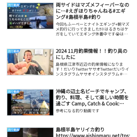
両サイドはマズメフィーバーなの
釣り動画
に…#えぎほりちゃんねる#エギ
ング#島根半島#釣り
今回もふーぺーとナイトエギング+朝マズ
メ釣行に行ってきました❗※はるきちはケ
ガをしていてエギング休養中です😭はる
きち、ケガ治ったらまた行こうね～🦑💕
あやコングは...
2024 11月釣果情報！！釣り具の
釣り動画
にしたに
島根県江津市近辺の釣果情報になりま
す！だいりTwitterヤサオTwitterだいりイ
ンスタグラムヤサオインスタグラム＃山
陰＃釣り＃釣果情報＃釣り具のにしたに
＃...
沖縄の辺土名ビーチでキャンプ、
釣り動画
釣り、料理、そして楽しい時間を
過ごす Camp, Catch & Cook:
Hentona Beach, Okinawa.
参考になる釣り動画です
Jigging & Lure Casting
島根半島ヤリイカ釣り
釣り動画
https://www.aishinmaru.net/tps: