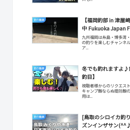
【福岡釣部 in 津
釣り動画
中 Fukuoka Japa
九州福岡は糸島・博多湾
の釣りを楽しむチャンネル
ア...
冬でも釣れますよ♪
釣り動画
釣目】
視聴者様からのリクエス
キャンプ飯ならぬ堤防飯
用は...
[鳥取のシロイカ釣り
釣り動画
ズンインザサン(^^