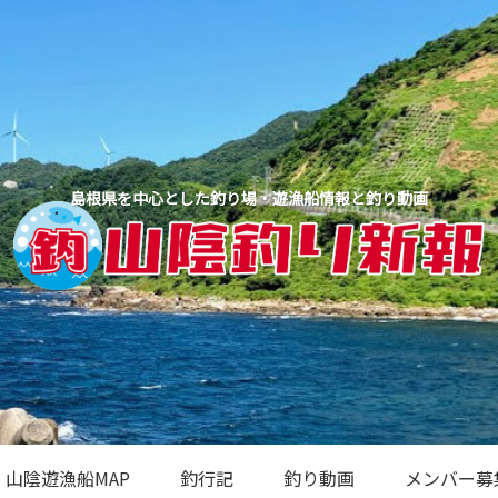
島根県を中心とした釣り場・遊漁船情報と釣り動画
山陰遊漁船MAP
釣行記
釣り動画
メンバー募