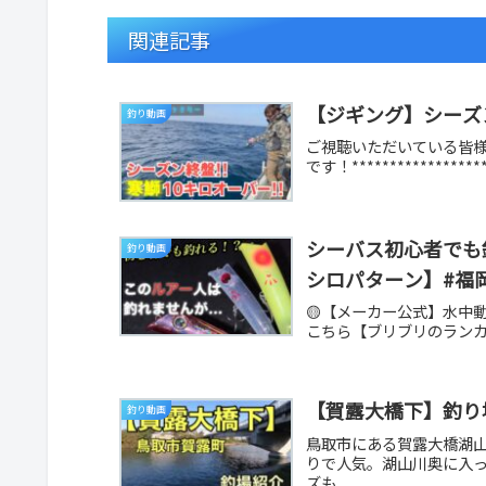
関連記事
【ジギング】シーズン
釣り動画
ご視聴いただいている皆様
です！********************
シーバス初心者でも
釣り動画
シロパターン】#福
🟡【メーカー公式】水中
こちら【ブリブリのランカー
【賀露大橋下】釣り
釣り動画
鳥取市にある賀露大橋湖
りで人気。湖山川奥に入
ズも...