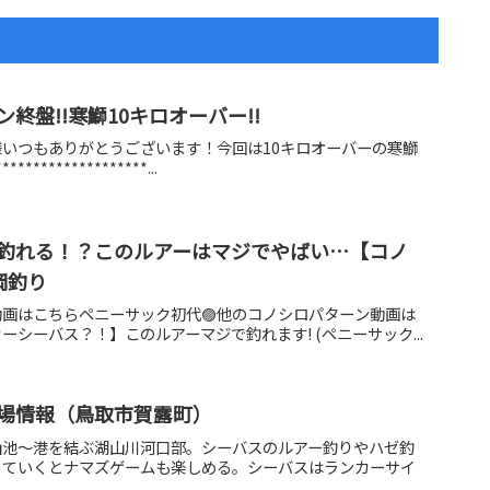
終盤!!寒鰤10キロオーバー!!
いつもありがとうございます！今回は10キロオーバーの寒鰤
*****************...
釣れる！？このルアーはマジでやばい…【コノ
岡釣り
動画はこちらペニーサック初代🟣他のコノシロパターン動画は
シーバス？！】このルアーマジで釣れます! (ペニーサック...
場情報（鳥取市賀露町）
山池〜港を結ぶ湖山川河口部。シーバスのルアー釣りやハゼ釣
っていくとナマズゲームも楽しめる。シーバスはランカーサイ