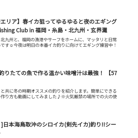
屋崎エリア】春イカ狙ってゆるゆると夜のエギング
n Fishing Club in 福岡・糸島・北九州・玄界灘
・北九州と、福岡の漁港やサーフをホームに、マッタリと日常
です☺️今夜は明日の本番イカ釣りに向けてエギング練習中！
釣りたての魚で作る温かい味噌汁は最強！ 【57
トと共に冬の時期オススメの釣りを紹介します。簡単にできる
の作り方も動画にしてみました♪※火気厳禁の場所での火の使
]日本海鳥取沖のシロイカ(剣先イカ)釣り!!シー
♪