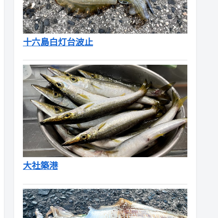
十六島白灯台波止
大社築港