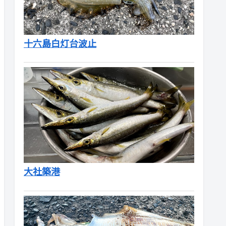
十六島白灯台波止
大社築港