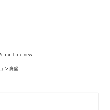
5?condition=new
ィション 廃盤