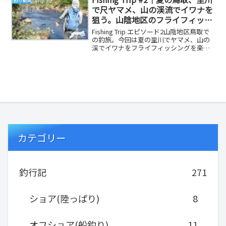
釣り動画
で尺ヤマメ、山の渓流でイワナを
狙う。山陰地区のフライフィッシ
ングを楽しむ釣旅。ヤマメ、イワ
Fishing Trip エピソード2山陰地区鳥取で
ナ、フィッシングガイド、
の釣旅。今回は夏の里川でヤマメ、山の
渓でイワナをフライフィッシングを楽し
Japanese FlyFishing。
む旅。2022年の6月、季節は夏に突...
カテゴリー
釣行記
271
ショア(陸っぱり)
8
オフショア(船釣り)
11