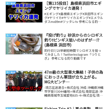
［第135投目］島根県浜田市エギ
釣り動画
ングでヤリイカ連発！
#エギング#島根県エギング#浜田市エギン
グ#ヤリイカ#ヤリイカエギング#エメラル
ダスmx89m#ツッタレtv 参考になる釣り
動画です
『投げ釣り』砂浜からのシロギス
釣り動画
釣り❗ピンギス狙いのはずが…⁉️
(島根県 浜田市)
釣行日7/23早朝短時間でシロギスを狙っ
てみました！TwitterInstagram『つりと
ぎ』 参考になる釣り動画です
47m級の大型車大集結！子供の為
釣り動画
におっさん軍団が立ち上がる。
MG大ピンチ…
-琉芯圧送連合⭐️株式会社 沖成-沖縄県沖縄
市字登川3044番地⭐️株式会社 南部圧送-沖
縄県南城市玉城愛地635-4⭐️株式会社 琉王
沖縄県浦添市伊祖２丁目２...
Fishing Trip #2｜夏の鳥取、里川