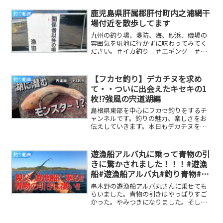
鹿児島県肝属郡肝付町内之浦網干
釣り動画
場付近を散歩してます
九州の釣り場、堤防、海、砂浜、磯場の
雰囲気を現地に行かずに味わってみてく
ださい。＃イカ釣り ＃エギング ＃釣
り ＃地磯 ＃堤防 ＃鹿児島 ＃宮崎
県 ＃大隅半島 ...
【フカセ釣り】デカチヌを求め
釣り動画
て・・ついに出会えたキセキの1
枚!?強風の宍道湖編
島根県東部を中心にフカセ釣りをするチ
ャンネルです。釣りの魅力、楽しさをお
伝えしていきます。本日もデカチヌを求
めて宍道湖へ。エサ取りはいるものの、
チヌの雰囲気はま...
遊漁船アルバ丸に乗って青物の引
釣り動画
きに驚かされました！！！#遊漁
船#遊漁船アルバ丸#釣り青物#釣
り串木野#釣り鹿児島#釣りブリ#
串木野の遊漁船アルバ丸さんに乗せても
釣りカンパチ#釣りネリゴ
らいました。青物の引きはやっぱりすご
かった。やみつきになりました。そして
釣りの勉強をさせてもらいました。 参考
になる釣り動画...