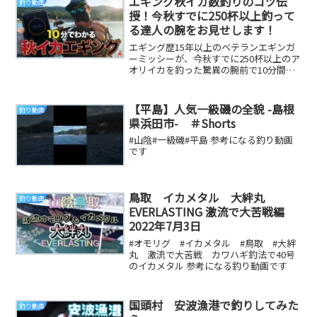
エギング秋イカ数釣りのコツ伝
釣り動画
授！今秋すでに250杯以上釣って
る達人の腕をお見せします！
エギング歴15年以上のベテランエギンガ
ーミッシーが、今秋すでに250杯以上のア
オリイカを釣った驚異の腕前で10分間と
いう限られた時間内に何杯釣ることがで
きるかに...
【平島】人気一級磯の全貌 -島根
釣り動画
県浜田市- ＃Shorts
#山陰#一級磯#平島 参考になる釣り動画
です
鳥取 イカメタル 大絆丸
釣り動画
EVERLASTING 激流で大苦戦編
2022年7月3日
#オモリグ #イカメタル #鳥取 #大絆
丸 激流で大苦戦 カワハギ釣法で40号
のイカメタル 参考になる釣り動画です
国頭村 安波漁港で釣りしてみた
釣り動画