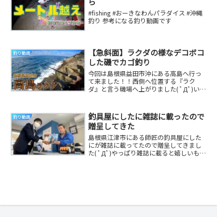
ら
#fishing #おーきなわんパラダイス #沖縄
釣り 参考になる釣り動画です
【急斜面】ラクダの様なデコボコ
釣り動画
した磯でカゴ釣り
今回は島根県益田市沖にある高島へ行っ
て来ました！！西側へ位置する『ラク
ダ』と言う磯場へ上がりました( ﾟДﾟ)いざ
上陸！してみると、、急斜面、ツルツ
ル、、足場が...
釣具屋にしたに雑誌に載ったので
釣り動画
贈呈してきた
島根県江津市にある師匠の釣具屋にした
にが雑誌に載ってたので贈呈してきまし
た( ﾟДﾟ)やっぱり雑誌に載ると嬉しいもん
ですね(*'ω'*)＃釣り＃江津市＃釣り画報...