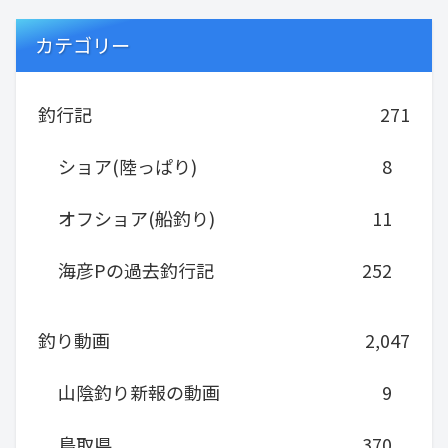
カテゴリー
釣行記
271
ショア(陸っぱり)
8
オフショア(船釣り)
11
海彦Pの過去釣行記
252
釣り動画
2,047
山陰釣り新報の動画
9
鳥取県
370