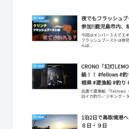
夜でもフラッシュブ
釣り動画
参加‼︎鹿児島市内、
今回はメンバー３人でエ
フラッシュブーストは有
んば...
CRONO「幻灯LE
釣り動画
級！！ #fellows 
根県 #遊漁船 #釣り
出雲で遊漁船 「Fello
白イカ釣り✅ ジギング・タ
1泊2日で鳥取境港
釣り動画
８日・９日