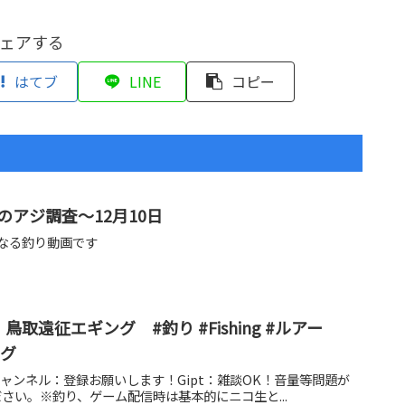
ェアする
はてブ
LINE
コピー
アジ調査～12月10日
になる釣り動画です
取遠征エギング #釣り #Fishing #ルアー
ング
beチャンネル：登録お願いします！Gipt：雑談OK！音量等問題が
さい。※釣り、ゲーム配信時は基本的にニコ生と...