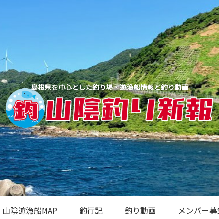
島根県を中心とした釣り場・遊漁船情報と釣り動画
山陰遊漁船MAP
釣行記
釣り動画
メンバー募