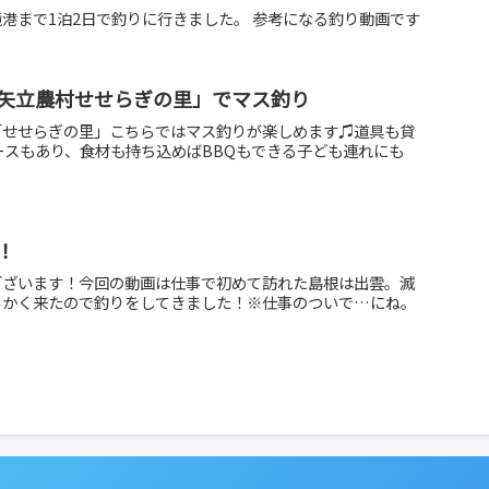
港まで1泊2日で釣りに行きました。 参考になる釣り動画です
矢立農村せせらぎの里」でマス釣り
「せせらぎの里」こちらではマス釣りが楽しめます♫道具も貸
ースもあり、食材も持ち込めばBBQもできる子ども連れにも
！
ございます！今回の動画は仕事で初めて訪れた島根は出雲。滅
っかく来たので釣りをしてきました！※仕事のついで…にね。