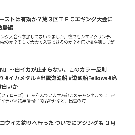
ーストは有効か？第３回ＴＦＣエギング大会に
桜島編
ギング大会へ参加してまいりました。夜でもシマノクリンチ、
効なのか？そして大会で入賞できるのか？本気で優勝狙ってが
MON」…白イカが止まらない。このカラー反則
#釣り #イカメタル #出雲遊漁船 #遊漁船Fellows #島
 #白いか
ws（フェローズ）」 を営んでいます🚤🎣このチャンネルでは、✅
イラバ✅ 釣果情報✅ 商品紹介など、出雲の海...
へコウイカ釣りへ行った ついでにアジングも ３月