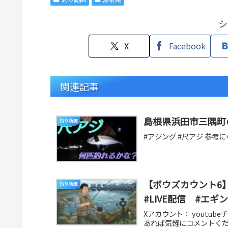
シ
X
Facebook
関連記事
島根県浜田市三隅町の
釣り動画
#アジング #尺アジ 参考
【ボウズカウント6】鳥
釣り動画
#LIVE配信 #エギ
Xアカウント： youtu
あれば気軽にコメントくだ