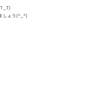
_T)
ょう(^_^)