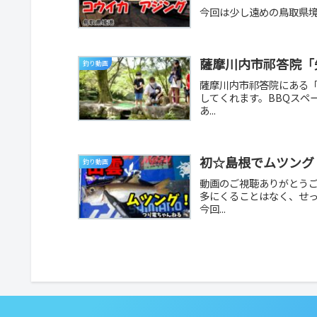
今回は少し遠めの鳥取県境
薩摩川内市祁答院「
釣り動画
薩摩川内市祁答院にある
してくれます。BBQスペ
あ...
初☆島根でムツング
釣り動画
動画のご視聴ありがとう
多にくることはなく、せ
今回...