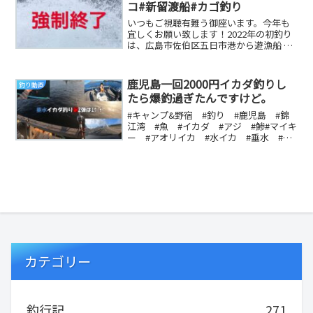
コ#新留渡船#カゴ釣り
いつもご視聴有難う御座います。今年も
宜しくお願い致します！2022年の初釣り
は、広島市佐伯区五日市港から遊漁船 ブ
ルーアースさんにお世話になりヒラメ釣
りを楽しみ...
鹿児島一回2000円イカダ釣りし
釣り動画
たら爆釣過ぎたんですけど。
#キャンプ&野宿 #釣り #鹿児島 #錦
江湾 #魚 #イカダ #アジ #鯵#マイキ
ー #アオリイカ #水イカ #垂水 #車
中泊 #コロダイ #桜島 #ヨシラー ...
カテゴリー
釣行記
271