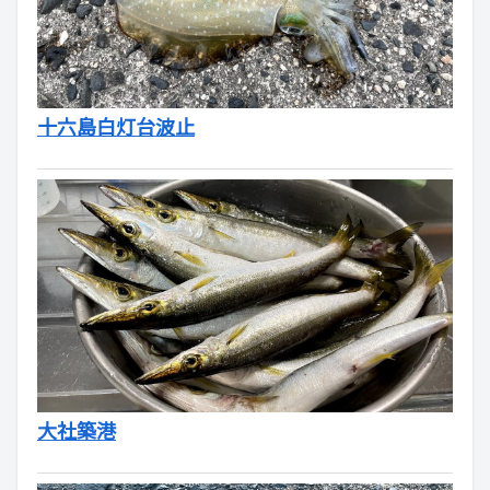
十六島白灯台波止
大社築港