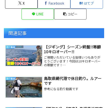
X
Facebook
はてブ
LINE
コピー
関連記事
【ジギング】シーズン終盤!!寒鰤
釣り動画
10キロオーバー!!
ご視聴いただいている皆様いつもありが
とうございます！今回は10キロオーバー
の寒鰤です！
*************************************...
鳥取県網代港で休日釣り。ルアー
釣り動画
です
参考になる釣り動画です