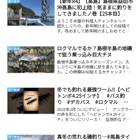
【新年R4】【高島】島根県益田市
釣り動画
沖高島に初上陸！気ままに釣りを
してきましたノ巻【25本目】
ようこそ米屋の料理人チャンネルへ☆
超久しぶりの、新年明けましての投稿で
す。改めまして新年明けましおめでとう
ございます。今回は昨年11月ごろの高島
での釣りです...
ロクマルでるか？島根半島の地磯
釣り動画
で狙う乗っ込み巨大チヌ
島根半島乗っ込みチヌシーズンイン。久
しぶりに半島の地磯に足を運んでみまし
た。この時期は60狙える大チャンス！ 参
考になる釣り動画です
冬でも釣れる最強ワーム‼️【ヘビ
釣り動画
トンボ4.25インチ】 #バス釣
り #デカバス #ロクマル
#fishing #fishingvideo #新製品
2023年2月ついにデビュー！ アングラー
#琵琶湖 #池原ダム #新製品
の声を形にした「ヘビトンボ4.25イン
チ」をついにリリース！ 圧倒的なアピ
#ニッコーワーム
ール力とリアルな形状でアベレージサイ
ズからデ...
真冬の荒れる磯釣り…#馬島タイ
釣り動画