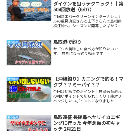
ダイケンを狙うテクニック！｜第
504回放送（6/07）
今回はエバーグリーンインターナショナ
ルの重見典宏さんと山下うらんで島根県
松江沖へ。シーズンが開幕したばかりの
イカメタルに挑戦します。使用するのは
『エギ番長船イカ...
鳥取港で釣り
釣り動画
サゴシの美味しい食べ方が知りたいで
す。 参考になる釣り動画です
【沖縄釣り】カニングで釣る！マ
釣り動画
クブ？？ミーバイ？？
今回は初めてのポイント！無茶苦茶流れ
の強いポイントで切られまくり！絶対リ
ベンジしたいポイントになりました！ 参
考になる釣り動画です
鳥取遠征 長尾鼻へヤリイカエギ
釣り動画
ングに行った 今年念願の初キャ
ッチ 2月21日