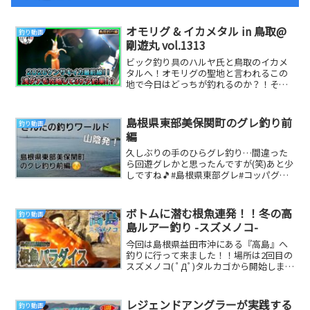
オモリグ & イカメタル in 鳥取@
釣り動画
剛遊丸 vol.1313
ビック釣り具のハルヤ氏と鳥取のイカメ
タルへ！オモリグの聖地と言われるこの
地で今日はどっちが釣れるのか？！そし
て3ケタ釣果は出せるのか！？お世話にな
った船は鳥取県...
島根県東部美保関町のグレ釣り前
釣り動画
編
久しぶりの手のひらグレ釣り…間違った
ら回遊グレかと思ったんですが(笑)あと少
しですね🎵#島根県東部グレ#コッパグレ#
フカセカゴ釣り音楽: Good time 0...
ボトムに潜む根魚連発！！冬の高
釣り動画
島ルアー釣り -スズメノコ-
今回は島根県益田市沖にある『高島』へ
釣りに行って来ました！！場所は2回目の
スズメノコ( ﾟДﾟ)タルカゴから開始します
が上手くいかず、、ルアーを投げてみる
とそこ...
レジェンドアングラーが実践する
釣り動画