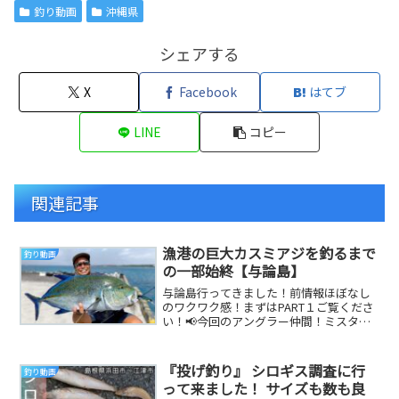
釣り動画
沖縄県
シェアする
X
Facebook
はてブ
LINE
コピー
関連記事
漁港の巨大カスミアジを釣るまで
釣り動画
の一部始終【与論島】
与論島行ってきました！前情報ほぼなし
のワクワク感！まずはPART１ご覧くださ
い！📢今回のアングラー仲間！ミスターR
さん！沖縄フカセ釣り学校！📢はやとさ
んの海遊魚...
『投げ釣り』 シロギス調査に行
釣り動画
って来ました！ サイズも数も良