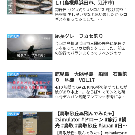
し❗ (島根県浜田市、江津市)
釣行日 4/29 #釣り #シロギス #投げ釣り #
島根県 少し早いかなと思いましたが シロ
ギスを狙ってみました。
TwitterInstagram『つりとぎ』 ...
尾長グレ フカセ釣り
釣り動画
今回は島根県浜田市三隅の鹿島に尾長グ
レを狙ってフカセ釣りをしました。前回
の釣行でバラシまくってリベンジのつも
りでしたが見事に返り討ちにされまし
た。 参考になる釣...
鹿児島 大隅半島 船間 石鯛釣
釣り動画
り 地磯 VOL.17
4/10 船間で GAZE KING杯のはずでしたが
波があり中止…。ならばヤマモンと地磯
へ💨デカバン気配プンプン✨ 参考になる
釣り動画です
【鳥取砂丘🌄飛んでみた✨️】
釣り動画
#simulator #ドローン #旅行 #観
光 #鳥取 #鳥取砂丘 #japan #日本
#japantravel #trending #漁火 #
【鳥取砂丘✨️飛んでみた✨️】#simulator #