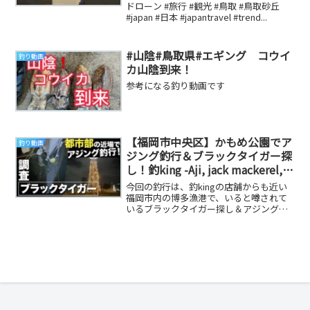
イカ釣り漁 #ラクダ
ドローン #旅行 #観光 #鳥取 #鳥取砂丘
#japan #日本 #japantravel #trend...
#山陰#鳥取県#エギング コウイ
釣り動画
カ山陰到来！
参考になる釣り動画です
【福岡市中央区】かもめ公園でア
釣り動画
ジング釣行＆ブラックタイガー探
し！釣king -Aji, jack mackerel,
FukuokaCity
今回の釣行は、釣kingの店舗からも近い
福岡市内の博多漁港で、いると噂されて
いるブラックタイガー探し＆アジングを
してきました！【目次】0:42 福岡市中央
区「か...