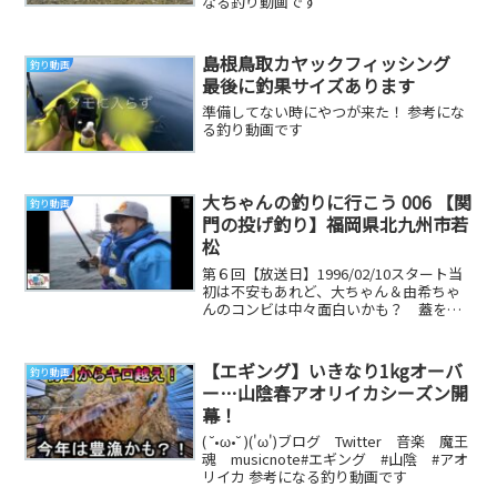
なる釣り動画です
島根鳥取カヤックフィッシング
釣り動画
最後に釣果サイズあります
準備してない時にやつが来た！ 参考にな
る釣り動画です
大ちゃんの釣りに行こう 006 【関
釣り動画
門の投げ釣り】福岡県北九州市若
松
第６回【放送日】1996/02/10スタート当
初は不安もあれど、大ちゃん＆由希ちゃ
んのコンビは中々面白いかも？ 蓋を開
いてみれば、二人の会話（磨きようによ
っては...
【エギング】いきなり1kgオーバ
釣り動画
ー…山陰春アオリイカシーズン開
幕！
( ˘•ω•˘ )('ω')ブログ Twitter 音楽 魔王
魂 musicnote#エギング #山陰 #アオ
リイカ 参考になる釣り動画です