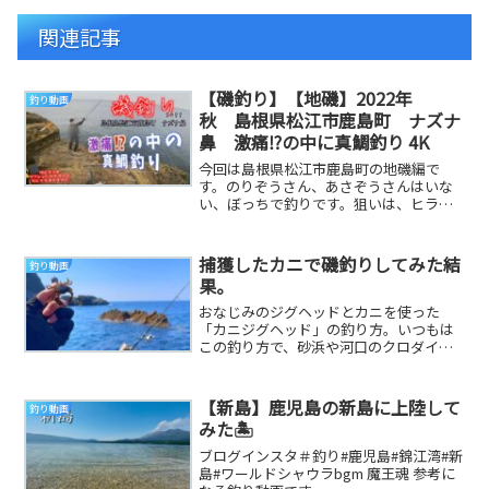
関連記事
【磯釣り】【地磯】2022年
釣り動画
秋 島根県松江市鹿島町 ナズナ
鼻 激痛⁉️の中に真鯛釣り 4K
今回は島根県松江市鹿島町の地磯編で
す。のりぞうさん、あさぞうさんはいな
い、ぼっちで釣りです。狙いは、ヒラマ
サですが・・・・マダイが当たってきま
すが・・・・激痛の...
捕獲したカニで磯釣りしてみた結
釣り動画
果。
おなじみのジグヘッドとカニを使った
「カニジグヘッド」の釣り方。いつもは
この釣り方で、砂浜や河口のクロダイを
たくさん釣っているけど・・・・大海原
の磯でやってみたら...
【新島】鹿児島の新島に上陸して
釣り動画
みた🏝️
ブログインスタ＃釣り#鹿児島#錦江湾#新
島#ワールドシャウラbgm 魔王魂 参考に