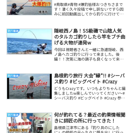
#鳥取県#青物 #爆釣皆様おつきちさまで
す！凄く久々投稿で申し訳ないです💦因
みに前回動画出してから釣りに行けてま
せん（泣）今回は久々動画青物狙いで
す！！🪣‪🎣‬...
隠岐西ノ島！SS級磯で山陰人気
釣り動画
のタルカゴ釣りしたら竿をブチ曲
げる大物が連発w
今回は視聴者さんと一緒に急遽隠岐、西
ノ島へカゴ釣りに行って来ました。後
編！！次第に海の調子も良くなって来て
真鯛が回遊して来たのか、大物が連発ｗ
釣果はいかに！？だ...
島根釣り旅行 大会”縁”!! #シーバ
釣り動画
ス釣り #ビッグベイト #Crazy
どうもCrazyです。いつもよりちゃんと編
集しましたw楽しんでいってください〜#
シーバス釣り #ビッグベイト #Crazy 参考
になる釣り動画です
何が釣れてる？最近の釣果情報聞
釣り動画
きに師匠の所に行ってきた！
島根県江津市にある『釣り具のにした
に』の師匠の元へ久々に顔を出しに行っ