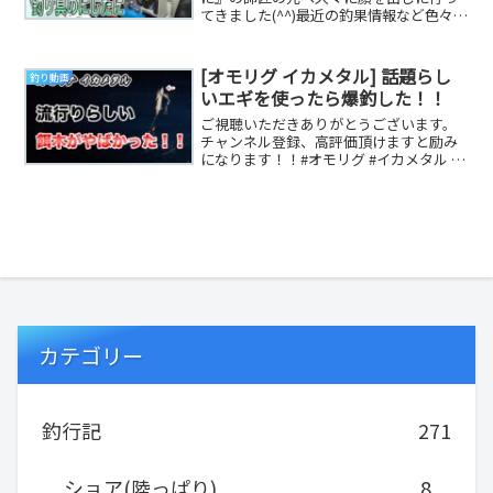
てきました(^^)最近の釣果情報など色々お
話してきました( ﾟДﾟ)だいりTwitterヤ...
[オモリグ イカメタル] 話題らし
釣り動画
いエギを使ったら爆釣した！！
ご視聴いただきありがとうございます。
チャンネル登録、高評価頂けますと励み
になります！！#オモリグ #イカメタル #
エギング #エギ #シロイカ #ケンサキイカ
...
カテゴリー
釣行記
271
ショア(陸っぱり)
8