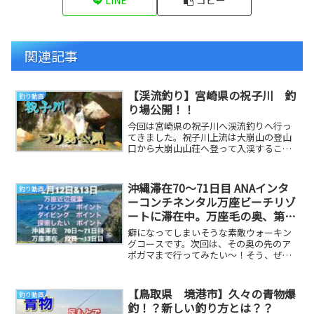
LINE
コピー
関連記事
【渓流釣り】宮崎県の祝子川 釣
釣り動画
り場公開！！
今回は宮崎県の祝子川へ渓流釣りへ行っ
てきました。祝子川上流は大崩山の登山
口から大崩山山荘へ登って入渓すること
ができます。祝子川で天然ヤマメは釣れ
るのか！？ 参考...
沖縄滞在70〜71日目 ANAインタ
釣り動画
ーコンチネンタル万座ビーチリゾ
ートに滞在中。万座毛の奥、第2
駐車場の奥〜散策道〜釣りポイン
癖になってしまいそうな素敵ウォーキン
ト〜ウドウィーカマまでの探索結
グコースです。次回は、その奥の先のア
ポガマまで行ってみたい〜！そう、ぜひ
果 最高です♪試してみて！
行こ〜♪楽しいが増えました。 参考にな
る釣り動画です
【鳥取県 境港市】久々の青物爆
釣り動画
釣！？新しい釣り方とは？？