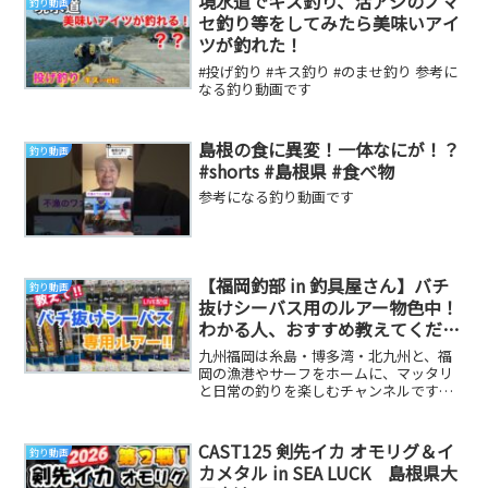
境水道でキス釣り、活アジのノマ
釣り動画
セ釣り等をしてみたら美味いアイ
ツが釣れた！
#投げ釣り #キス釣り #のませ釣り 参考に
なる釣り動画です
島根の食に異変！一体なにが！？
釣り動画
#shorts #島根県 #食べ物
参考になる釣り動画です
【福岡釣部 in 釣具屋さん】バチ
釣り動画
抜けシーバス用のルアー物色中！
わかる人、おすすめ教えてくださ
い！ Fukuoka Japan Fishing
九州福岡は糸島・博多湾・北九州と、福
Club in 福岡・糸島・北九州・玄
岡の漁港やサーフをホームに、マッタリ
と日常の釣りを楽しむチャンネルです☺️
界灘
シーズンインしたバチ抜けシーバス用の
ルアーって何が...
CAST125 剣先イカ オモリグ＆イ
釣り動画
カメタル in SEA LUCK 島根県大