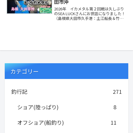
田市沖
2026年 イカメタル第２回戦は久しぶり
のSEA LUCKさんにお世話になりました！
（島根県大田市久手港：土江船長＆竹下
副船長）前日までの時化、マグロのナブ
ラ、...
カテゴリー
釣行記
271
ショア(陸っぱり)
8
オフショア(船釣り)
11