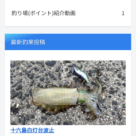
釣り場(ポイント)紹介動画
1
最新釣果投稿
十六島白灯台波止