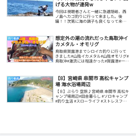
げる大物が連発w
今回は視聴者さんと一緒に急遽隠岐、西
ノ島へカゴ釣りに行って来ました。後
編！！次第に海の調子も良くなって来て
真鯛が回遊して来たのか、大物が連発ｗ
釣果はいかに！？だ...
想定外の潮の流れだった鳥取沖イ
釣り動画
カメタル・オモリグ
鳥取県賀露港までシロイカ釣りに行って
きました#山陰イカメタル#山陰オモリグ#
鳥取沖#激流には程遠かった#賀露港#一発
丸 参考になる釣り動画です
【8】宮崎県 串間市 高松キャンプ
釣り動画
場 海水浴場周辺
【８】ぶらり 空旅♪宮崎県 串間市 高松キ
ャンプ場周辺#田舎暮らし #ソロキャンプ
#釣り生活 #スローライフ #ストレスフリ
ー生活 #釣り生活 #石鯛 #串間...