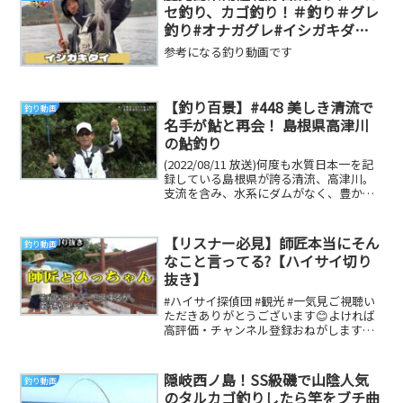
セ釣り、カゴ釣り！＃釣り＃グレ
釣り#オナガグレ#イシガキダイ#
ブリ#ショアジギング＃大物釣り
参考になる釣り動画です
#fishing#鹿児島釣り#南薩釣り#
アラ釣り＃クエ釣り＃青物釣り
【釣り百景】#448 美しき清流で
釣り動画
名手が鮎と再会！ 島根県高津川
の鮎釣り
(2022/08/11 放送)何度も水質日本一を記
録している島根県が誇る清流、高津川。
支流を含み、水系にダムがなく、豊かな
川相が保たれている。そんな清流は美し
い...
【リスナー必見】師匠本当にそん
釣り動画
なこと言ってる?【ハイサイ切り
抜き】
#ハイサイ探偵団 #観光 #一気見ご視聴い
ただきありがとうございます😊よければ
高評価・チャンネル登録おねがします😍
👉今回は沖縄のトップYouTuberハイサイ
探...
隠岐西ノ島！SS級磯で山陰人気
釣り動画
のタルカゴ釣りしたら竿をブチ曲