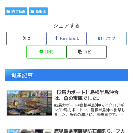
釣り動画
島根県
シェアする
X
Facebook
はてブ
LINE
コピー
関連記事
【2馬力ボート】島根半島沖合
釣り動画
は、魚の宝庫でした。
#2馬力ボート#島根半島沖#マイクロジギ
ング2馬力ボートで、島根半島沖へ出撃し
ました。魚影の濃さに、感無量です。
【タックルデータ】ロッド:Red Flip RF...
鹿児島県南薩堤防石鯛釣り、フカ
釣り動画