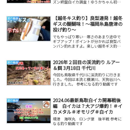
ズン終盤白イカ調査！ゆうかちゃん初参
戦！**********************...
【越冬キス釣り】良型連発！越冬
釣り動画
ギスの醍醐味！～福岡糸島唐津の
投げ釣り～
でもやっぱり寒い…寒さのあまり途中で
ギブアップ！ポイントが分かれば良型バ
ンバン釣れますよ。楽しい越冬ギス釣り
皆さんも是非お試しください！SHIMANO
AXEL...
2026年２回目の渓流釣り ルアー
釣り動画
＆餌 3月18日 千代川
今回も鳥取県千代川に渓流釣りに行きま
した。今回は本流と横瀬川、天狗谷川へ
行きました。 参考になる釣り動画です
2024.06最新鳥取白イカ開幕戦後
釣り動画
編 白イカは？大アジ爆釣！＃イ
カメタル＃オモリグ＃白イカ
境港 海咲丸 ロング便 後半戦 参考に
なる釣り動画です