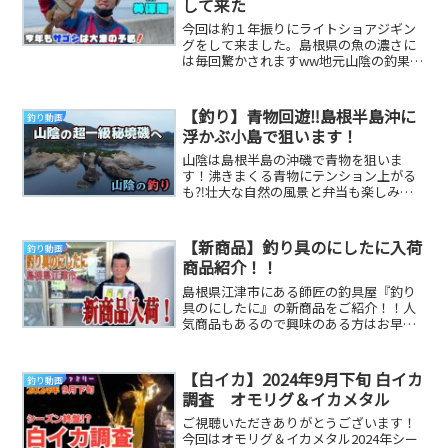
して来た
今回は約１年振りにライトショアジギン
グをして来ました。島根県の魚の濃さに
は毎回驚かされますww地元山陰の釣果を
どんどん動画にして皆さんにお伝えして
行けたらと思っ...
【釣り】青物回遊‼︎島根半島沖に
釣り動画
浮かぶ小島で狙います！
山陰は島根半島の沖磯で青物を狙いま
す！沸きまくる青物にテンション上がる
も⁈壮大な自然の風景と弁当も楽しみま
した。なかいで渡船さんにお世話になり
ました。#釣り #...
【新商品】釣り具のにしたに入荷
釣り動画
商品紹介！！
島根県江津市にある師匠の釣具屋『釣り
具のにしたに』の新商品をご紹介！！人
気商品もあるので興味のある方はお早め
に( ﾟДﾟ)だいりTwitterヤサオTwitte...
【白イカ】2024年9月下旬 白イカ
釣り動画
調査 オモリグ＆イカメタル
ご視聴いただきありがとうございます！
今回はオモリグ＆イカメタル2024年シー