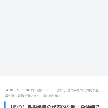
ホーム
釣り動画
【釣り】島根半島の代表的な超一
級沖磯で青物を狙います！憧れの沖磯で…
【釣り】島根半島の代表的な超一級沖磯で