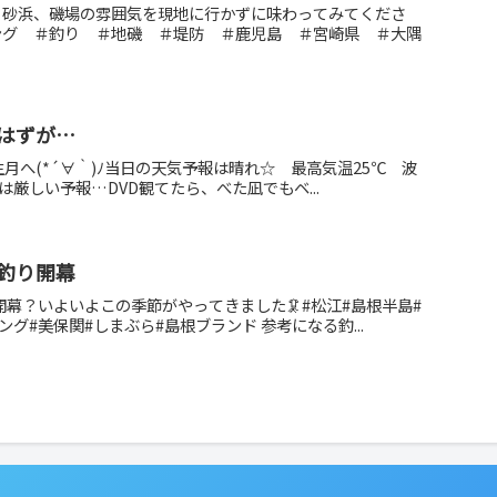
、砂浜、磯場の雰囲気を現地に行かずに味わってみてくださ
ング ＃釣り ＃地磯 ＃堤防 ＃鹿児島 ＃宮崎県 ＃大隅
はずが…
月へ(*´∀｀)ﾉ当日の天気予報は晴れ☆ 最高気温25℃ 波
ーには厳しい予報…DVD観てたら、べた凪でもベ...
釣り開幕
開幕？いよいよこの季節がやってきました🦑#松江#島根半島#
ング#美保関#しまぶら#島根ブランド 参考になる釣...