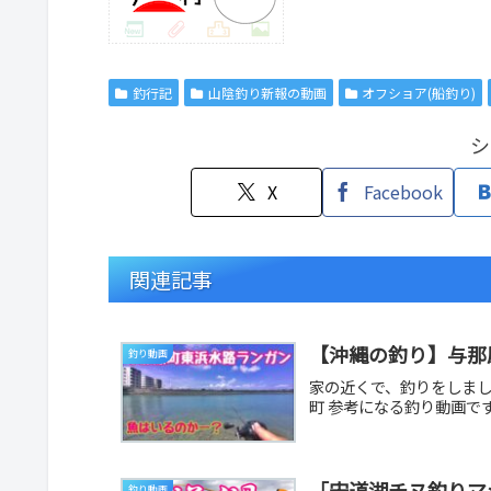
釣行記
山陰釣り新報の動画
オフショア(船釣り)
シ
X
Facebook
関連記事
【沖縄の釣り】与那
釣り動画
家の近くで、釣りをしまし
町 参考になる釣り動画で
「宍道湖チヌ釣りマ
釣り動画