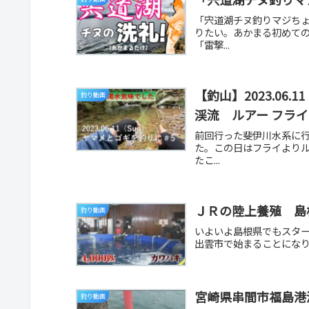
「宍道湖チヌ釣りマジち
りたい。あかまる初めて
「雷撃...
【釣山】2023.06
釣り動画
渓流 ルアー フラ
前回行った斐伊川水系に
た。この日はフライより
たこ...
ＪＲの陸上養殖 島根
釣り動画
いよいよ島根県でもスタ
出雲市で始まることになり
宮崎県串間市福島港
釣り動画