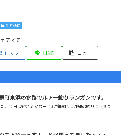
釣り動画
ェアする
はてブ
LINE
コピー
原町東浜の水路でルアー釣りランガンです。
た。今日は釣れるかなー？#沖縄釣り #沖縄の釣り #与那原
す
ジちょれーっす！」とか思ってました・・・