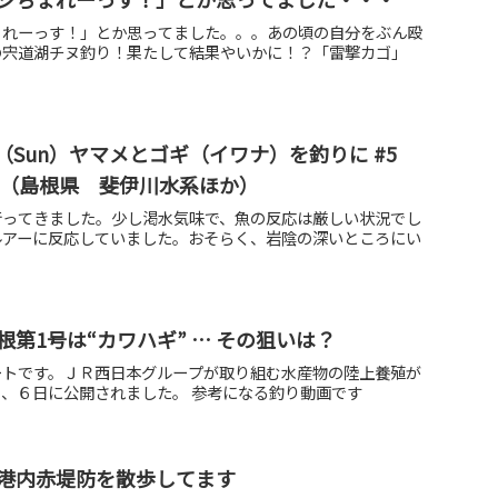
ょれーっす！」とか思ってました。。。あの頃の自分をぶん殴
の宍道湖チヌ釣り！果たして結果やいかに！？「雷撃カゴ」
.11（Sun）ヤマメとゴギ（イワナ）を釣りに #5
イ（島根県 斐伊川水系ほか）
行ってきました。少し渇水気味で、魚の反応は厳しい状況でし
ルアーに反応していました。おそらく、岩陰の深いところにい
第1号は“カワハギ” … その狙いは？
ートです。ＪＲ西日本グループが取り組む水産物の陸上養殖が
、６日に公開されました。 参考になる釣り動画です
港内赤堤防を散歩してます