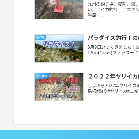
九州の釣り場、堤防、海
い。＃イカ釣り ＃エギ
半島 ...
パラダイス釣行！の
釣行記
5月9日逝ってきました！生
1.5m(*>ω<)フィラス
２０２２年ヤリイカ
釣り動画
しまぶら2022年ヤリイカ
島根#釣り#ヤリイカ#エギ