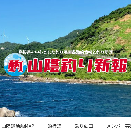
島根県を中心とした釣り場・遊漁船情報と釣り動画
山陰遊漁船MAP
釣行記
釣り動画
メンバー募