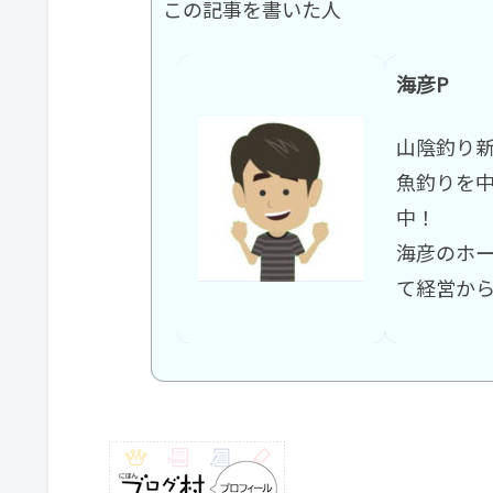
この記事を書いた人
海彦P
山陰釣り
魚釣りを
中！
海彦のホ
て経営か