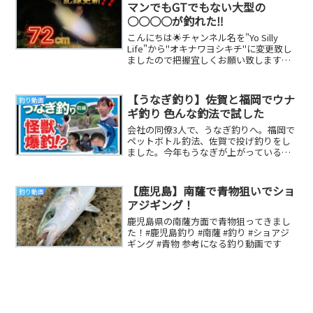
マンでもGTでもない大型の
○○○○が釣れた‼️
こんにちは🌟チャンネル名を"Yo Silly
Life"から"オキナワヨシキチ"に変更致し
ましたので把握宜しくお願い致します✨
今回の動画では沖縄本島では大型サイ...
【うなぎ釣り】佐賀と福岡でウナ
釣り動画
ギ釣り 色んな釣法で試した
会社の同僚3人で、うなぎ釣りへ。福岡で
ペットボトル釣法、佐賀で投げ釣りをし
ました。今年もうなぎが上がっていると
聞いたので、初めて行くポイントを探し
て遠征。毎度の...
【鹿児島】南薩で青物狙いでショ
釣り動画
アジギング！
鹿児島県の南薩方面で青物狙ってきまし
た！#鹿児島釣り #南薩 #釣り #ショアジ
ギング #青物 参考になる釣り動画です