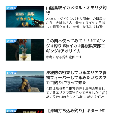
山陰鳥取イカメタル・オモリグ釣
釣り動画
行
2026 6 11ダイケンバトル開催中の賀露港
から、大絆丸さんに乗ってダイケン目指
して頑張ります。 参考になる釣り動画で
す
この餌木使ってみて！！#エギン
釣り動画
グ #釣り #秋イカ #島根県東部エ
ギング#アオリイカ
参考になる釣り動画です
沖堤防の密集しているエリアで青
釣り動画
物フィーバーしてるみたいなので
カゴ釣りに行って来た
今回は島根県浜田市釣行！堤防の密集し
ているエリアで青物狙ってきました( ﾟДﾟ)
だいりTwitterヤサオTwitterだいりインス
タグラムヤサオインスタグラム...
【沖縄打ち込み釣り】キター‼️タ
釣り動画