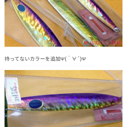
持ってないカラーを追加Ψ(｀∀´)Ψ