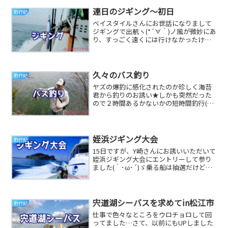
連日のジギング～初日
釣行記
ベイスタイルさんにお世話になりまして
ジギングで出航ヽ(*´∀｀)ノ風が微妙にあ
り、すっごく遠くには行けなかったけど
開始早々に よかヤズ をゲットΨ(｀∀´)Ψ
ｹ...
久々のバス釣り
釣行記
ヤズの爆釣に感化されたのか珍しく海苔
君から釣りのお誘い★しかも突然だった
ので２時間あるかないかの短時間釣行(
>д<)向かった先はSダム数週間前に様子
見に行った...
姪浜ジギング大会
釣行記
15日ですが、Y崎さんにお誘いいただいて
姪浜ジギング大会にエントリーして参り
ました(｀･ω･´)ゞ乗る船は抽選だけどあ
る程度の融通が効くらしくY崎さんと同船
乗せ...
宍道湖シーバスを求めてin松江市
釣行記
仕事で色々なところをウロチョロして回
ってました…さて、以前にもUPしました