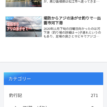
が、再び島根県は松江市へ逝ってきまし
た(*・∀・*)松江市と言えば、宍道湖宍道
湖と言え...
堤防からアジの泳がせ釣りで…出
釣行記
雲市河下港
2020年11月下旬の日曜日向かったのは河
下港（釣り場の詳細は→ )子連れというの
もあり、足場の良さとサビキでアジゴく
らい釣れるだろーってことで河下港をチ
ョイス...
カテゴリー
釣行記
271