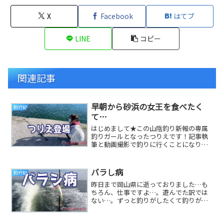
X
Facebook
はてブ
LINE
コピー
関連記事
早朝から砂浜の女王を食べたく
釣行記
て…
はじめまして★この山陰釣り新報の専属
釣りガールとなったつりえです！記事執
筆と動画撮影で釣りに行くことになりま
したが、「旬のキス天がたべたー
い！！」とのことで、砂...
バラし病
釣行記
昨日まで岡山県に逝っておりました…も
ちろん、仕事ですよ…。遊んでた訳では
ない…。ずっと釣りがしたくて釣りがし
てくて……午前中だけシーバス釣りに逝
ってきますたヾ(...