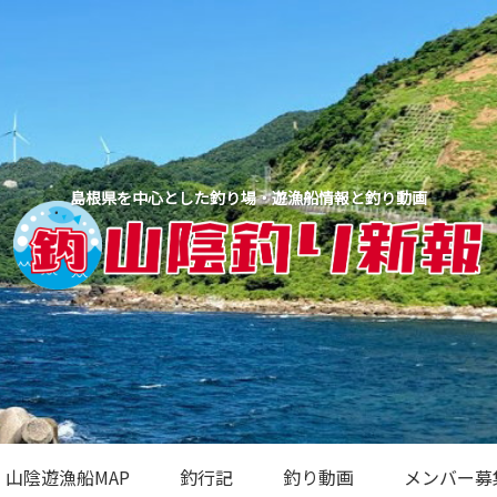
島根県を中心とした釣り場・遊漁船情報と釣り動画
山陰遊漁船MAP
釣行記
釣り動画
メンバー募