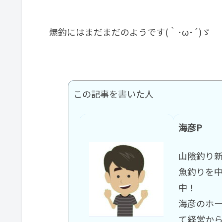
爆釣にはまだまだのようです(｀･ω･´)ゞ
この記事を書いた人
海彦P
山陰釣り
魚釣りを
中！
海彦のホ
て経営か