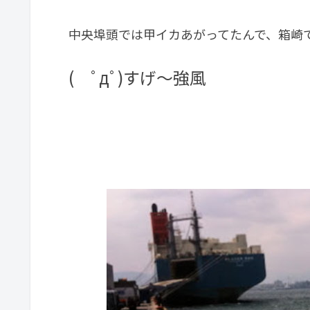
中央埠頭では甲イカあがってたんで、箱崎
( ﾟдﾟ)すげ～強風