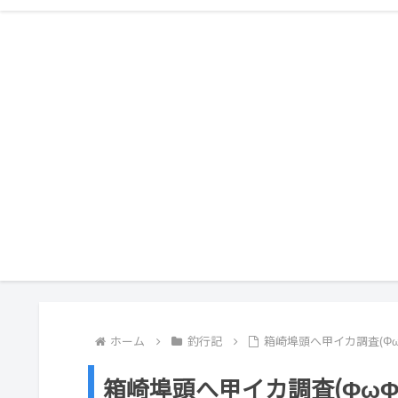
ホーム
釣行記
箱崎埠頭へ甲イカ調査(Φω
箱崎埠頭へ甲イカ調査(ΦωΦ