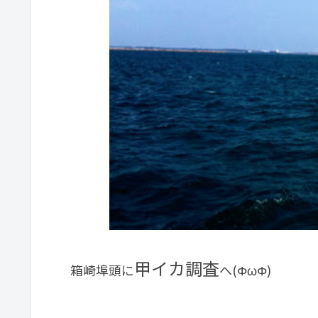
甲イカ調査
箱崎埠頭に
へ(ΦωΦ)