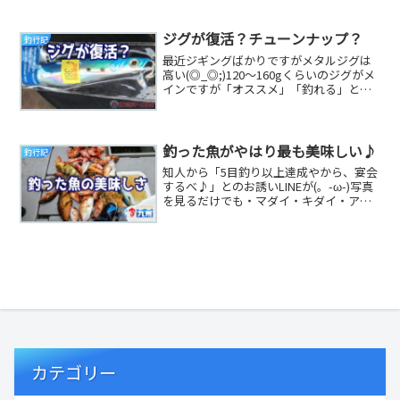
ですが、前日から天候が悪くFacebookで
は参加者...
ジグが復活？チューンナップ？
釣行記
最近ジギングばかりですがメタルジグは
高い(◎_◎;)120～160gくらいのジグがメ
インですが「オススメ」「釣れる」と
POPがあるジグは大よそ2000円前後し
ま...
釣った魚がやはり最も美味しい♪
釣行記
知人から「5目釣り以上達成やから、宴会
するべ♪」とのお誘いLINEが(。-ω-)写真
を見るだけでも・マダイ・キダイ・アコ
ウ・アラカブ・ヤズ・マゴチ・アオナ
（アオ...
カテゴリー