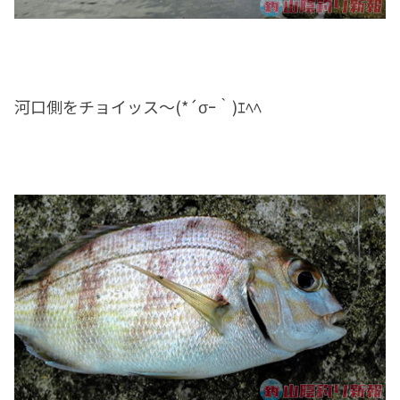
河口側をチョイッス～(*´σｰ｀)ｴﾍﾍ