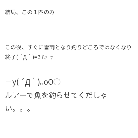
結局、この１匹のみ…
この後、すぐに雷雨となり釣りどころではなくなり
終了( ´Д｀)=3 ﾊｧｰｯ
－y( ´Д｀)｡oO○
ルアーで魚を釣らせてくだしゃ
い。。。