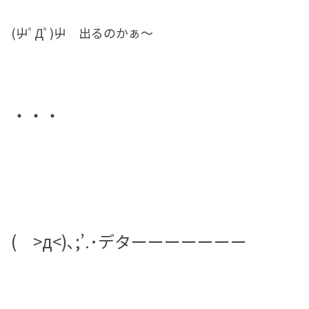
(屮ﾟДﾟ)屮 出るのかぁ～
・・・
( >д<)､;’.･デターーーーーーー