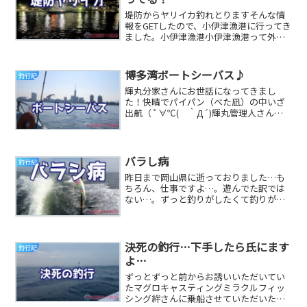
堤防からヤリイカ釣れとりますそんな情
報をGETしたので、小伊津漁港に行ってき
ました。小伊津漁港小伊津漁港って外海
側は、巨大なテトラの上からで特に夜は
危険・怖いの...
博多湾ボートシーバス♪
釣行記
輝丸分家さんにお世話になってきまし
た！快晴でパイパン（べた凪）の中いざ
出航（ ﾟ∀℃( ｀Д´)輝丸管理人さん、
長期間の海外滞在により久しぶりの博多
湾ということ...
バラし病
釣行記
昨日まで岡山県に逝っておりました…も
ちろん、仕事ですよ…。遊んでた訳では
ない…。ずっと釣りがしたくて釣りがし
てくて……午前中だけシーバス釣りに逝
ってきますたヾ(...
決死の釣行…下手したら氏にます
釣行記
よ…
ずっとずっと前からお誘いいただいてい
たマグロキャスティングミラクルフィッ
シング絆さんに乗船させていただいたの