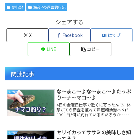
釣行記
海彦Pの過去釣行記
シェアする
X
Facebook
はてブ
LINE
コピー
関連記事
な～まこ～♪な～まこ～♪たっぷ
釣行記
り～ナ～マコ～♪
4日の金曜日仕事で近くに寄ったんで、休
憩がてら調査を兼ねて津屋崎漁港へヾ(*
´∀｀*)ﾉ何が釣れているのだろうか…近
寄って話しかけてみると( ＾ω＾)ﾉ 今は
魚...
ヤリイカってササミの美味しさ知
釣行記
ってる？