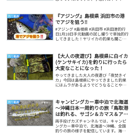
釣れて…… 参考になる釣り動画です
『アジング』島根県 浜田市の港
釣り動画
でアジを狙う‼️
#アジング #島根県 #浜田市 #浜田港釣行
日1月18日手元動画の試し撮りで単独釣行
してきました！ヤリイカの釣果も聞こえ
てきました。Twitter音楽: Do ...
【大人の夜遊び】島根県に白イカ
釣り動画
(ケンサキイカ)を釣りに行ったら
大変なことになった！
やってきました大人の夜遊び「夜焚きイ
カ」今回は島根県にやってきました釣果
にはムラがあるようでどうなることやら
波や風はあまりありませんが雨が降る予
報雨が降る日は釣...
キャンピングカー車中泊で北海道
釣り動画
～沖縄日本一周釣りの旅「鳥取港
は釣れる、サゴシ＆カマス＆ア
ジ」字幕有り
両手投げカズチャンネルでは、キャンピ
ングカー車中泊で、北海道～沖縄、全国
釣りの旅の様子を配信しています。海釣
りメインで、絶景スポット、車中泊の様