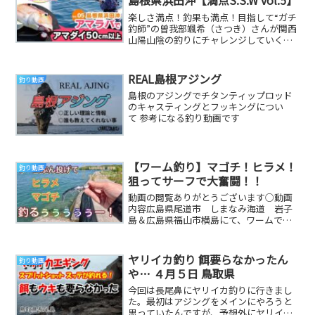
島根県浜田沖【満点S.S.W vol.5】
楽しさ満点！釣果も満点！目指して“ガチ
釣師”の曽我部颯希（さつき）さんが関西
山陽山陰の釣りにチャレンジしていく企
画です。第5回目は島根県浜田沖のアマラ
バ。浜田沖...
REAL島根アジング
釣り動画
島根のアジングでチタンティップロッド
のキャスティングとフッキングについ
て 参考になる釣り動画です
【ワーム釣り】マゴチ！ヒラメ！
釣り動画
狙ってサーフで大奮闘！！
動画の閲覧ありがとうございます○動画
内容広島県尾道市 しまなみ海道 岩子
島＆広島県福山市横島にて、ワームでマ
ゴチ＆ヒラメ狙って釣りをしました！4月
の終わりですが...
ヤリイカ釣り 餌要らなかったん
釣り動画
や… ４月５日 鳥取県
今回は長尾鼻にヤリイカ釣りに行きまし
た。最初はアジングをメインにやろうと
思っていたんですが、予想外にヤリイカ