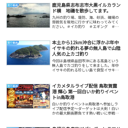
鹿児島県志布志市大黒イルカラン
釣り動画
ド横 地磯を散歩してます。
九州の釣り場、堤防、海、砂浜、磯場の
雰囲気を現地に行かずに味わってみてく
ださい。＃イカ釣り ＃エギング ＃釣
り ＃地磯 ＃堤防 ＃鹿児島 ＃大隅
半島 ＃観光 ＃...
本土から12km沖合に浮かぶ年中
釣り動画
イサキの釣れる夢の無人島で山陰
人気の上カゴ釣り
今回は島根県益田市沖にある高島という
無人島でカゴ釣りをして来ました。年中
イサキの釣れる珍しい島で良型イサキは
釣れるのか！？だいりTwitterカメラマン
Twit...
イカメタルライブ配信 鳥取賀露
釣り動画
港 輝心 第一回白いか釣りイベン
トin鳥取港
白いか釣りイベントin鳥取港へ参加しラ
イブ配信予定〜ダーゲットは大剣！白い
かの最大胴長勝負です熱い戦いに参戦し
てきます本気出しちゃうぞぉ〜（笑）こ
のチャンネルの...