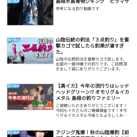
島根半島青物ジギング ヒラマサ
釣り動画
参考になる釣り動画です
山陰伝統の釣法「３点釣り」を雷
釣り動画
撃カゴで試したら釣果が凄すぎ
た。
山陰の伝統釣法を雷撃カゴで試します。
出雲の一級沖磯での釣りです。ご訪問頂
きまして誠にありがとうございます。島
根で「雷撃カゴ」と「雷撃ウキ」を開発
しているハヤブサ...
【真イカ】今年の流行りはレッド
釣り動画
ヘッドグリーン!? オモリグ＆イカ
メタル 島根の釣りファミリー
ご視聴いただきありがとうございます！
今回もイカさんのご機嫌調査です！オモ
リグ＆イカメタル今後ともよろしくお願
いします！*********************...
アジング鬼爆！秋の山陰爆釣【前
釣り動画