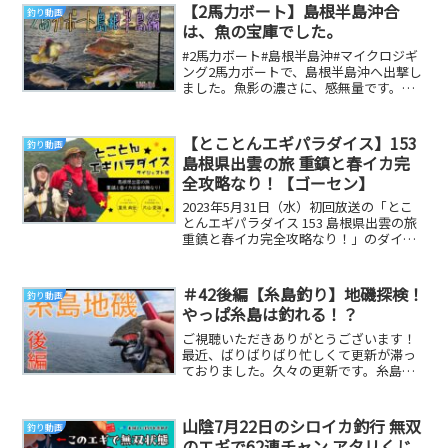
【2馬力ボート】島根半島沖合
釣り動画
は、魚の宝庫でした。
#2馬力ボート#島根半島沖#マイクロジギ
ング2馬力ボートで、島根半島沖へ出撃し
ました。魚影の濃さに、感無量です。
【タックルデータ】ロッド:Red Flip RF...
【とことんエギパラダイス】153
釣り動画
島根県出雲の旅 重鎮と春イカ完
全攻略なり！【ゴーセン】
2023年5月31日（水）初回放送の「とこ
とんエギパラダイス 153 島根県出雲の旅
重鎮と春イカ完全攻略なり！」のダイジ
ェスト版です。5月の島根県出雲エリア
を...
＃42後編【糸島釣り】地磯探検！
釣り動画
やっぱ糸島は釣れる！？
ご視聴いただきありがとうございます！
最近、ばりばりばり忙しくて更新が滞っ
ておりました。久々の更新です。糸島の
地磯でえの釣り、後半です。This time
the...
山陰7月22日のシロイカ釣行 無双
釣り動画
のエギで62連チャン アタリくじ