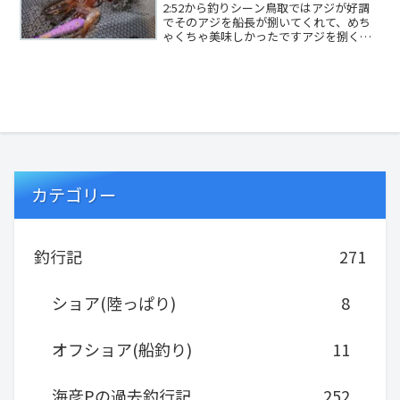
2:52から釣りシーン鳥取ではアジが好調
でそのアジを船長が捌いてくれて、めち
ゃくちゃ美味しかったですアジを捌く参
考にもどうぞ！前回の動画の後半ではア
ジがたくさん...
カテゴリー
釣行記
271
ショア(陸っぱり)
8
オフショア(船釣り)
11
海彦Pの過去釣行記
252