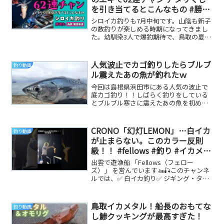
を引き当てるとこんなもの #勝運
丸 #海釣り #剣先イカ釣り #シロ
シロイカ釣りも7月中旬です。山陰も新子
イカ釣り #イカメタル #オモリグ
の数釣りが楽しめる時期になってきまし
た。幼馴染3人で爆釣期待で、鳥取の夏泊
#fishing
港の勝運丸さんにお世話になってきまし
た。アタリエ...
人気波止でカゴ釣りしたらブルブ
釣り動画
ル震えたあの魚が釣れたｗ
今回は島根県浜田市にある人気の波止で
底カゴ釣り！！しばらく釣りをしている
とブルブル寒さに震えたあの魚を初めて
釣る事が出来ました( ;∀;)ｗだいり
Twitter...
CRONO「幻灯LEMON」…白イカ
釣り動画
が止まらない。このカラー反則
級！！ #fellows #釣り #イカメタ
ル #出雲遊漁船 #遊漁船Fellows
出雲で遊漁船 「Fellows（フェロー
#島根県 #遊漁船 #釣り #白いか
ズ）」 を営んでいます🚤🎣このチャンネ
ルでは、✅ 白イカ釣り✅ ジギング・タイ
ラバ✅ 釣果情報✅ 商品紹介など、出雲の
海...
鳥取イカメタル！船長のおもてな
釣り動画
し鯵クッキングが最高すぎた！