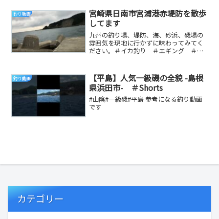
楽: Ke...
宮崎県日南市宮浦港赤堤防を散歩
釣り動画
してます
九州の釣り場、堤防、海、砂浜、磯場の
雰囲気を現地に行かずに味わってみてく
ださい。＃イカ釣り ＃エギング ＃釣
り ＃地磯 ＃堤防 ＃鹿児島 ＃宮崎
県 ＃大隅半島 ...
【平島】人気一級磯の全貌 -島根
釣り動画
県浜田市- ＃Shorts
#山陰#一級磯#平島 参考になる釣り動画
です
カテゴリー