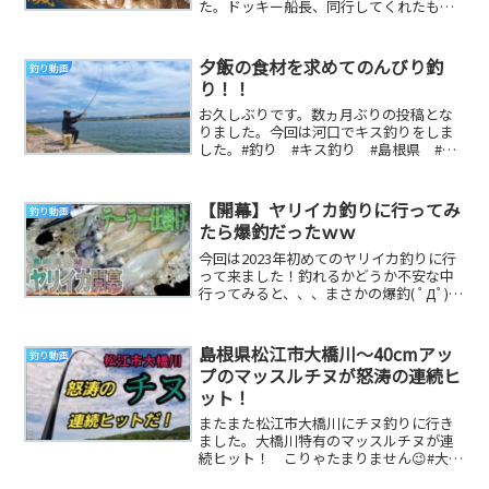
た。ドッキー船長、同行してくれたも一
ちゃん、ありがとうございました。#クエ
#釣り #磯...
夕飯の食材を求めてのんびり釣
釣り動画
り！！
お久しぶりです。数ヵ月ぶりの投稿とな
りました。今回は河口でキス釣りをしま
した。#釣り #キス釣り #島根県 #益
田市 #fishing 参考になる釣り動画です
【開幕】ヤリイカ釣りに行ってみ
釣り動画
たら爆釣だったｗｗ
今回は2023年初めてのヤリイカ釣りに行
って来ました！釣れるかどうか不安な中
行ってみると、、、まさかの爆釣( ﾟДﾟ)ｗ
ｗ寒い中行った甲斐がありました(^_^)...
島根県松江市大橋川～40cmアッ
釣り動画
プのマッスルチヌが怒涛の連続ヒ
ット！
またまた松江市大橋川にチヌ釣りに行き
ました。大橋川特有のマッスルチヌが連
続ヒット！ こりゃたまりません😉#大橋
川チヌ釣り#マッスルチヌ#フカセ釣り 音