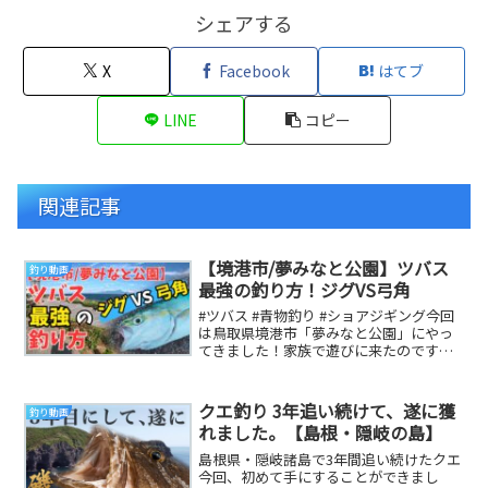
シェアする
X
Facebook
はてブ
LINE
コピー
関連記事
【境港市/夢みなと公園】ツバス
釣り動画
最強の釣り方！ジグVS弓角
#ツバス #青物釣り #ショアジギング今回
は鳥取県境港市「夢みなと公園」にやっ
てきました！家族で遊びに来たのです
が、帰りに少しだけ釣りをする作戦
（笑）狙いはツバ...
クエ釣り 3年追い続けて、遂に獲
釣り動画
れました。【島根・隠岐の島】
島根県・隠岐諸島で3年間追い続けたクエ
今回、初めて手にすることができまし