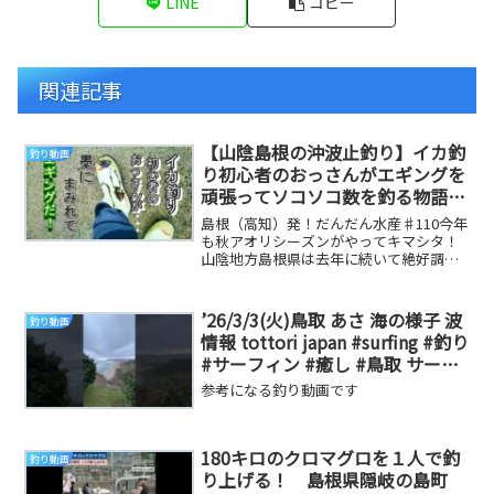
LINE
コピー
関連記事
【山陰島根の沖波止釣り】イカ釣
釣り動画
り初心者のおっさんがエギングを
頑張ってソコソコ数を釣る物語
【坂浦】
島根（高知）発！だんだん水産♯110今年
も秋アオリシーズンがやってキマシタ！
山陰地方島根県は去年に続いて絶好調！
という事でまだまだ若葉マークの副社長
が単独でエギ...
’26/3/3(火)鳥取 あさ 海の様子 波
釣り動画
情報 tottori japan #surfing #釣り
#サーフィン #癒し #鳥取 サーフ
ィン
参考になる釣り動画です
180キロのクロマグロを１人で釣
釣り動画
り上げる！ 島根県隠岐の島町