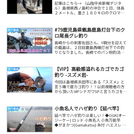
記事はこちら→ （山陰中央新報デジタ
ル）島根県西ノ島町の沖合で１日、体長
２メートル、重さ１８０キロのクロマグ
ロを同県隠岐の島町都万の美容師高村光
生さん（４１）が...
#79鹿児島県甑島鹿島灯台下のク
釣り動画
ロ尾長グレ釣り
長崎からの刺客佐田さん、Y親分を迎えて
の甑島は、２日目鹿島西磯灯台下での釣
りとなりました。長崎でのパン粉釣法が
甑島でも通用するのか検証しました。よ
ろしかったら御...
【VIP】高級感溢れるカゴでカゴ
釣り動画
釣り -スズメ岩-
今回は島根県浜田市にある『スズメ』と
言う磯で底カゴ釣り！！以前視聴者の方
から頂いたVIPシナガワSPと言うカゴを使
ってみました( ﾟДﾟ)今までのカゴとはまた
違...
小魚名人でハゼ釣り【延べ竿】
釣り動画
延べ竿でハゼ釣りは楽しい！◆OGK(オー
ジーケー) ロッド 小魚名人 小魚万能竿
◆がまかつ(Gamakatsu) 糸付 ハエスレ 緑
3号-ハリス0.3 ◇福...