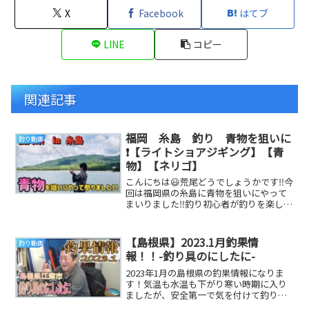
X
Facebook
はてブ
LINE
コピー
関連記事
福岡 糸島 釣り 青物を狙いに
釣り動画
❗️【ライトショアジギング】【青
物】【ネリゴ】
こんにちは😃荒尾どうでしょうかです‼️今
回は福岡県の糸島に青物を狙いにやって
まいりました‼️釣り初心者が釣りを楽しん
でいる動画になります‼️お時間ある時に見
て頂...
【島根県】2023.1月釣果情
釣り動画
報！！-釣り具のにしたに-
2023年1月の島根県の釣果情報になりま
す！気温も水温も下がり寒い時期に入り
ましたが、安全第一で気を付けて釣りを
楽しみましょう(^_^)だいりTwitterヤサ...