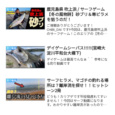
鹿児島県 吹上浜 / サーフゲーム
釣り動画
【冬の風物詩】砂ブリ＆寒ビラメ
を狙うのだ！
ご視聴ありがとうございます！
CHIBI_DAI です!!今回は、鹿児島県吹上浜
のサーフゲーム！このエリアの【冬の風
物詩】といえば‥ 砂ブリ＆寒ビラメでし
ょう♪...
デイゲームシーバス!!!!!(宮崎大
釣り動画
淀川平和台大橋下)
デイゲームは最高でんなぁ＾＾ 参考にな
る釣り動画です
サーフヒラメ、マゴチの釣れる場
釣り動画
所は？離岸流を探せ！！ヒットシ
ーン2発
どうも！カリアゲです👋投稿遅れてすい
ません！！今回はサーフ動画になりま
す。わかりやすい離岸流があったので、
動画にしてみました！サーフでは離岸流
のランガンが1番勝...