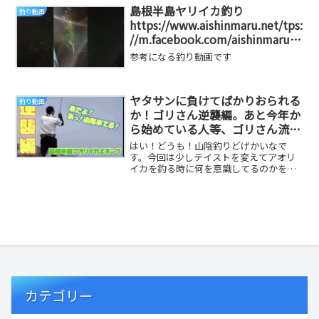
島根半島ヤリイカ釣り
釣り動画
https://www.aishinmaru.net/tps:
//m.facebook.com/aishinmaru11
16/
参考になる釣り動画です
ヤタサンに負けてばかりおられる
釣り動画
か！ゴリさん逆襲編。あと今年か
ら始めている人等、ゴリさん流基
本のキ！#山陰釣りどげかいな #
はい！どうも！山陰釣りどげかいなで
エギング #アオリイカ #島根半島
す。今回は少しテイストを変えてアオリ
イカを釣る時に何を意識してるのかを見
て貰えたら良いなぁと思ってます。あく
まで素人のゴリさん...
カテゴリー