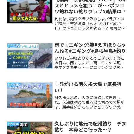
スとヒラメを狙う！が･･･ポンコ
ツ釣れない釣りクラブの結果は？
釣れない釣りクラブみのしまパラダイス
が福岡・奈多漁港《ちょい投げ・泳が
せ》でキスとヒラメを釣る！？ 参考にな
る釣り動画です
雨でもエギング❗️笑#えぎほりちゃ
釣り動画
んねる#エギング#島根半島#釣り
いつもご視聴ありがとうございます😊こ
の日は、雨でしたが…雨ニモマケズ風ニ
モマケズをモットーにエギング🦑💕笑雨
でだーれもいない日でしたが、エギング
したらイカさんは...
１発が出る阿久根大島で尾長狙
釣り動画
い！
阿久根大島の、大瀬に渡礁してきまし
た。大瀬は初めて乗る磯で初めての場所
は、勝手は分からないけどワクワク感は
強いですよね👍今回はいつもより試行錯
誤をして挑戦してき...
久しぶりに地元で紀州釣り チヌ
釣り動画
釣り 本命どこ行った〜？