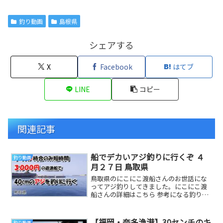
釣り動画
島根県
シェアする
X
Facebook
はてブ
LINE
コピー
関連記事
船でデカいアジ釣りに行くぞ ４
釣り動画
月２７日 鳥取県
鳥取県のにこにこ渡船さんのお世話にな
ってアジ釣りしてきました。にこにこ渡
船さんの詳細はこちら 参考になる釣り動
画です
【福岡・奈多漁港】30センチのキ
釣り動画