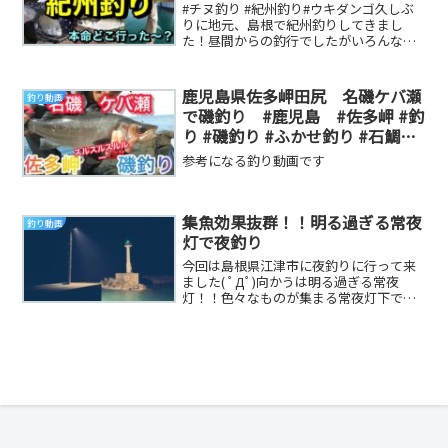
#チヌ釣り #紀州釣り#ウキダンゴ久しぶ
りに地元、島根で紀州釣りしてきまし
た！昼間からの釣行でしたがいろんな魚
を見れたので、これはこれで面白かった
です♪ 参考に...
鹿児島県佐多岬田尻 名磯ケバ瀬
釣り動画
で磯釣り #鹿児島 #佐多岬 #釣
り #磯釣り #ふかせ釣り #石鯛釣
り #shimano #がまかつ #daiwa
参考になる釣り動画です
#ヒラスズキ
集魚効果抜群！！明る過ぎる常夜
釣り動画
灯で夜釣り
今回は島根県江津市に夜釣りに行って来
ました( ﾟДﾟ)向かうは明る過ぎる常夜
灯！！色々なものが集まる常夜灯下で釣
りを楽しんで来ました(^^)だいりTwitter...