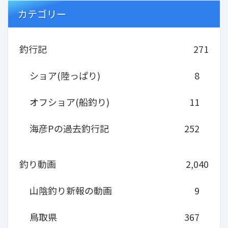
カテゴリー
釣行記
271
ショア(陸っぱり)
8
オフショア(船釣り)
11
海彦Pの過去釣行記
252
釣り動画
2,040
山陰釣り新報の動画
9
鳥取県
367