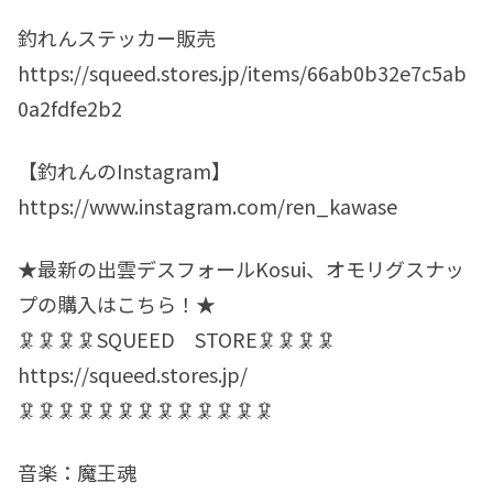
釣れんステッカー販売
https://squeed.stores.jp/items/66ab0b32e7c5ab
0a2fdfe2b2
【釣れんのInstagram】
https://www.instagram.com/ren_kawase
★最新の出雲デスフォールKosui、オモリグスナッ
プの購入はこちら！★
🦑🦑🦑🦑SQUEED STORE🦑🦑🦑🦑
https://squeed.stores.jp/
🦑🦑🦑🦑🦑🦑🦑🦑🦑🦑🦑🦑🦑
音楽：魔王魂