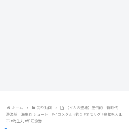
ホーム
釣り動画
【イカの聖地】圧倒的 新時代
遊漁船 海生丸 ショート #イカメタル #釣り #オモリグ #島根県大田
市 #海生丸 #和江漁港