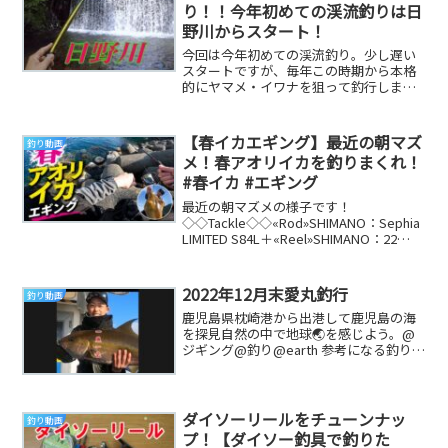
り！！今年初めての渓流釣りは日
野川からスタート！
今回は今年初めての渓流釣り。少し遅い
スタートですが、毎年この時期から本格
的にヤマメ・イワナを狙って釣行しま
す。ミッ君が今シーズン最初に選んだの
は、鳥取県日野川。...
【春イカエギング】最近の朝マズ
釣り動画
メ！春アオリイカを釣りまくれ！
#春イカ #エギング
最近の朝マズメの様子です！
◇◇Tackle◇◇«Rod»SHIMANO：Sephia
LIMITED S84L＋«Reel»SHIMANO：22
STELLA ...
2022年12月末愛丸釣行
釣り動画
鹿児島県枕崎港から出港して鹿児島の海
を探見自然の中で地球🌏を感じよう。@
ジギング@釣り@earth 参考になる釣り動
画です
ダイソーリールをチューンナッ
釣り動画
プ！【ダイソー釣具で釣りた