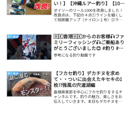
い！】【沖縄ルアー釣り】【100
均釣具】【DAISO】【初心者】
ダイソーのリール1000を改良しました！
改良点は、下記の４点①ラインを細くし
て飛距離アップ（ナイロン１号）②ライ
ンローラーにベアリング追加③ドラグワ
ッシャーにド...
🇭🇰香港🇭🇰からのお客様🎣ファ
釣り動画
ミリーフィッシング🎣ご乗船あり
がとうございました😊 #釣り #漁
師 #鳥取県 #香港
参考になる釣り動画です
【フカセ釣り】デカチヌを求め
釣り動画
て・・ついに出会えたキセキの1
枚!?強風の宍道湖編
島根県東部を中心にフカセ釣りをするチ
ャンネルです。釣りの魅力、楽しさをお
伝えしていきます。本日もデカチヌを求
めて宍道湖へ。エサ取りはいるものの、
チヌの雰囲気はま...