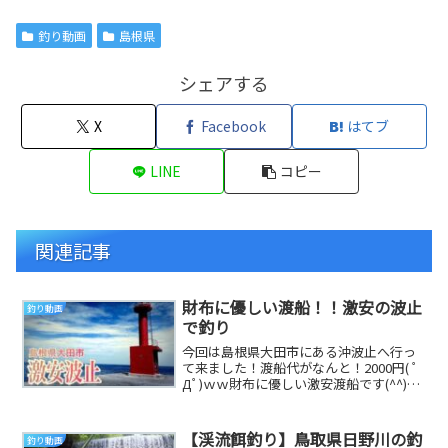
釣り動画
島根県
シェアする
X
Facebook
はてブ
LINE
コピー
関連記事
財布に優しい渡船！！激安の波止
釣り動画
で釣り
今回は島根県大田市にある沖波止へ行っ
て来ました！渡船代がなんと！2000円( ﾟ
Дﾟ)ｗｗ財布に優しい激安渡船です(^^)だ
いりTwitterヤサオTwitte...
【渓流餌釣り】鳥取県日野川の釣
釣り動画