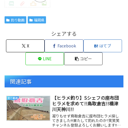
釣り動画
福岡県
シェアする
X
Facebook
はてブ
LINE
コピー
関連記事
【ヒラメ釣り】Sシェフの座布団
釣り動画
ヒラメを求めて!!鳥取倉吉!!橋津
川天神川!!
凝りもせず鳥取倉吉に座布団ヒラメ探し
てきました!!!果たして釣れたのか?笑笑笑
チャンネル登録よろしくお願いします!!#