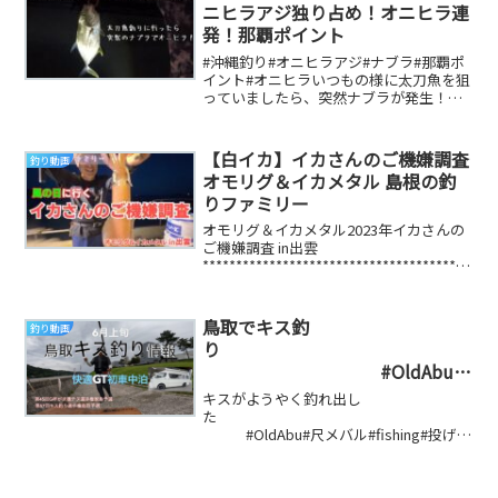
ニヒラアジ独り占め！オニヒラ連
発！那覇ポイント
#沖縄釣り#オニヒラアジ#ナブラ#那覇ポ
イント#オニヒラいつもの様に太刀魚を狙
っていましたら、突然ナブラが発生！す
ぐにそっちへ向かってルアーを投げたら
落ちパク！...
【白イカ】イカさんのご機嫌調査
釣り動画
オモリグ＆イカメタル 島根の釣
りファミリー
オモリグ＆イカメタル2023年イカさんの
ご機嫌調査 in出雲
****************************************
*********...
鳥取でキス釣
釣り動画
り
#OldAbu#
尺メバル#fishing#投げ釣り#フカ
キスがようやく釣れ出し
セ釣り#ダイワ#がまかつ#船釣り
た
#OldAbu#尺メバル#fishing#投げ釣
#エビ巻き釣り#キス釣り#メバル
り#フカセ釣り#ダイワ#がまかつ#船釣り#
エビ巻...