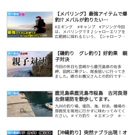
サーフフィッシング #ヒラメ釣り #ルア
ー...
【メバリング】最強アイテムで爆
釣り動画
釣!? メバルが釣りたい…
#エギング #キャンプ #アジング今回
は、メバリングです♪シャローエリアを
広範囲に探れるという、【シャローフリ
ーク】を使い、メバルを狙ってきました
🤗気付けばガ...
【磯釣り グレ釣り】好釣果 親
釣り動画
子対決
今回の休日も宮崎から鹿児島県の佐多
岬、田尻に寒グレ、尾長狙いに行ってき
ました。嫁のお義父さんとの釣行です。
鶴丸さんHPウキタロウの休日インスタ#
佐多岬#田尻#グ...
鹿児島県鹿児島市桜島 古河良港
釣り動画
左側堤防を散歩してます。
九州の釣り場、堤防、海、砂浜、磯場の
雰囲気を現地に行かずに味わってみてく
ださい。＃イカ釣り ＃エギング ＃釣
り ＃地磯 ＃堤防 ＃鹿児島市 ＃桜
島 ＃観光 ＃レ...
【沖縄釣り】突然ナブラ出現！オ
釣り動画