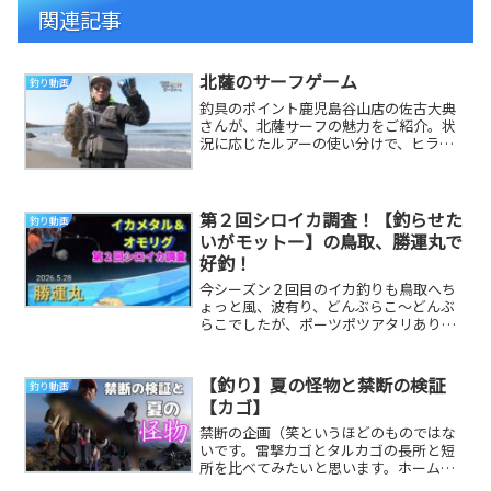
関連記事
北薩のサーフゲーム
釣り動画
釣具のポイント鹿児島谷山店の佐古大典
さんが、北薩サーフの魅力をご紹介。状
況に応じたルアーの使い分けで、ヒラメ
やヒラセイゴをゲット！2021年2月27日
に放送され...
第２回シロイカ調査！【釣らせた
釣り動画
いがモットー】の鳥取、勝運丸で
好釣！
今シーズン２回目のイカ釣りも鳥取へち
ょっと風、波有り、どんぶらこ〜どんぶ
らこでしたが、ポーツポツアタリあり楽
しめました不思議な事に前回好調だった
ブラックオレンジ...
【釣り】夏の怪物と禁断の検証
釣り動画
【カゴ】
禁断の企画（笑というほどのものではな
いです。雷撃カゴとタルカゴの長所と短
所を比べてみたいと思います。ホームペ
ージ開設しました。オンラインショップ