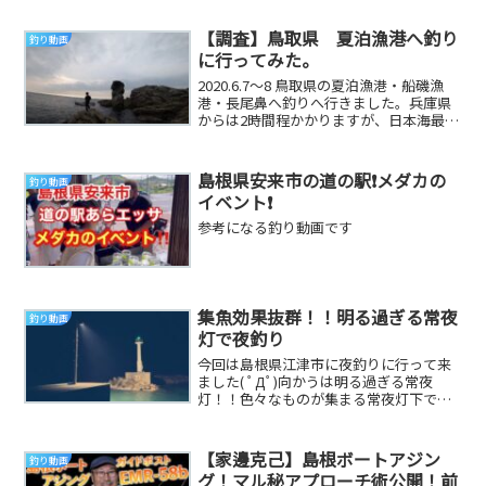
開設しました。何...
【調査】鳥取県 夏泊漁港へ釣り
釣り動画
に行ってみた。
2020.6.7〜8 鳥取県の夏泊漁港・船磯漁
港・長尾鼻へ釣りへ行きました。兵庫県
からは2時間程かかりますが、日本海最
高！！！の一言です。ん？これ漁港？っ
て思っ...
島根県安来市の道の駅❗️メダカの
釣り動画
イベント❗️
参考になる釣り動画です
集魚効果抜群！！明る過ぎる常夜
釣り動画
灯で夜釣り
今回は島根県江津市に夜釣りに行って来
ました( ﾟДﾟ)向かうは明る過ぎる常夜
灯！！色々なものが集まる常夜灯下で釣
りを楽しんで来ました(^^)だいりTwitter...
【家邊克己】島根ボートアジン
釣り動画
グ！マル秘アプローチ術公開！前