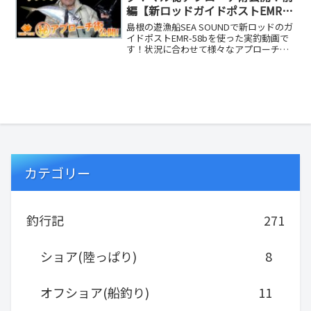
編【新ロッドガイドポストEMR-
58b実釣】
島根の遊漁船SEA SOUNDで新ロッドのガ
イドポストEMR-58bを使った実釣動画で
す！状況に合わせて様々なアプローチ術
を披露！ボートならではの釣り方は必見
で...
カテゴリー
釣行記
271
ショア(陸っぱり)
8
オフショア(船釣り)
11