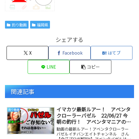
釣り動画
福岡県
シェアする
X
Facebook
はてブ
LINE
コピー
関連記事
イマカツ最新ルアー！ アベンタ
釣り動画
クローラーバゼル 22/06/27 今
朝の釣行！ アベンタマニアのシ
ョウがファーストインプレ 【バ
動画の最新ルアー！アベンタクローラー
ス釣り】
バゼルイチバンエイトチャンネル さん
【今江プロが解説!!】アベンタバゼルは高