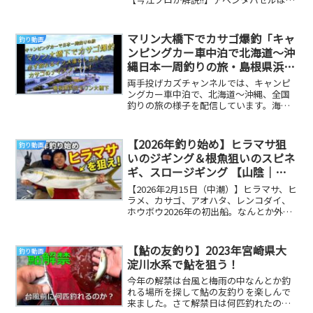
速巻きの対応のスゴいクローラーベイト
｜アクション...
マリン大橋下でカサゴ爆釣「キャ
釣り動画
ンピングカー車中泊で北海道～沖
縄日本一周釣りの旅・島根県浜田
マリン大橋下」
両手投げカズチャンネルでは、キャンピ
ングカー車中泊で、北海道～沖縄、全国
釣りの旅の様子を配信しています。海釣
りメインで、絶景スポット、車中泊の様
子とキャンピング...
【2026年釣り始め】ヒラマサ狙
釣り動画
いのジギング＆根魚狙いのスピネ
ギ、スロージギング 【山陰｜鳥
取｜島根｜SLJ】
【2026年2月15日（中潮）】ヒラマサ、ヒ
ラメ、カサゴ、アオハタ、レンコダイ、
ホウボウ2026年の初出船。なんとか外海
に行けそうな天気。青物狙いのジギング
をや...
【鮎の友釣り】2023年宮崎県大
釣り動画
淀川水系で鮎を狙う！
今年の解禁は台風と梅雨の中なんとか釣
れる場所を探して鮎の友釣りを楽しんで
来ました。さて解禁日は何匹釣れたの