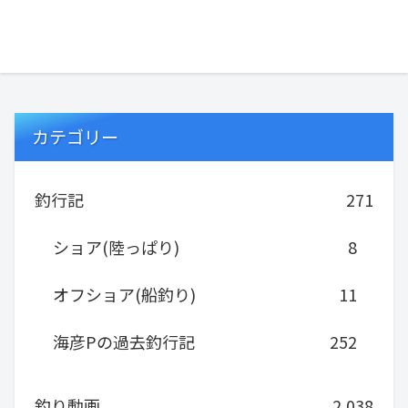
『俺達。...
カテゴリー
釣行記
271
ショア(陸っぱり)
8
オフショア(船釣り)
11
海彦Pの過去釣行記
252
釣り動画
2,038