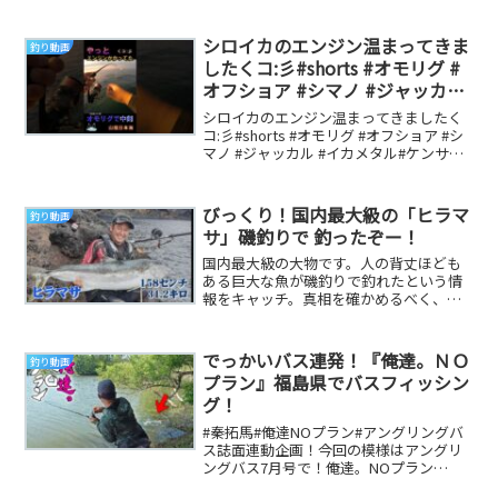
か・・・良かったら見てくださいね
(^^♪twitter...
シロイカのエンジン温まってきま
釣り動画
したくコ:彡#shorts #オモリグ #
オフショア #シマノ #ジャッカル
#イカメタル#ケンサキイカ #釣り
シロイカのエンジン温まってきましたく
#日本海 #鳥取
コ:彡#shorts #オモリグ #オフショア #シ
マノ #ジャッカル #イカメタル#ケンサキ
イカ #釣り#日本海 #鳥取 ...
びっくり！国内最大級の「ヒラマ
釣り動画
サ」磯釣りで 釣ったぞー！
国内最大級の大物です。人の背丈ほども
ある巨大な魚が磯釣りで釣れたという情
報をキャッチ。真相を確かめるべく、釣
れた魚があるという出雲市に急行しまし
た。 参考になる...
でっかいバス連発！『俺達。ＮＯ
釣り動画
プラン』福島県でバスフィッシン
グ！
#秦拓馬#俺達NOプラン#アングリングバ
ス誌面連動企画！今回の模様はアングリ
ングバス7月号で！俺達。NOプラン
Twitterもフォローしてね！ ～過去の