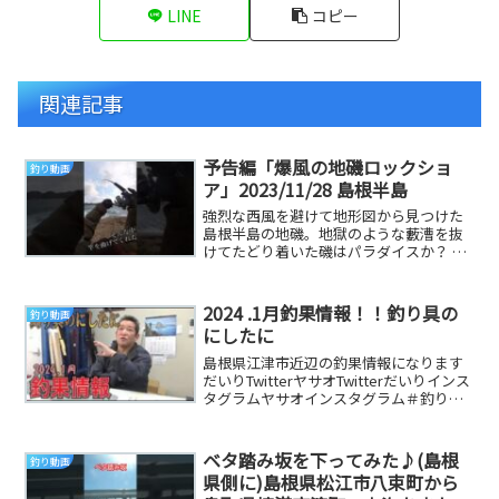
LINE
コピー
関連記事
予告編「爆風の地磯ロックショ
釣り動画
ア」2023/11/28 島根半島
強烈な西風を避けて地形図から見つけた
島根半島の地磯。地獄のような藪漕を抜
けてたどり着いた磯はパラダイスか？ 参
考になる釣り動画です
2024 .1月釣果情報！！釣り具の
釣り動画
にしたに
島根県江津市近辺の釣果情報になります
だいりTwitterヤサオTwitterだいりインス
タグラムヤサオインスタグラム＃釣り具
のにしたに＃島根県＃釣り＃釣果情報＃...
ベタ踏み坂を下ってみた♪(島根
釣り動画
県側に)島根県松江市八束町から