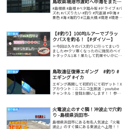
鳥取県境港市渡町へ中海をまたい
で結ぶ、日本一のPCラｰメン橋で
#島根県 #島根 #ベタ踏み坂 #ドライブ #バ
す。全長1,446.2メｰトル
ズれ #バズりたい #釣り #宍道湖 #中海 #
景色 #海 #海釣り#江島大橋 #境港 #境港市
#シーバス釣り...
【#釣り】100均ルアーでブラッ
釣り動画
クバスを釣る！【#ダイソー】
＝今回は久々のバス釣りに行ってまいり
ました🐟クソ寒くなったのに強気のベイ
トタックル1本！果たして釣果やいかに…
❄️毎週日曜の18:00必ず1本はアップできる
よう...
鳥取遠征復帰エギング #釣り #
釣り動画
エギング #イカ
エギング再開して初釣行にて初ゲット！X
アカウント：ニコニコ生放送：youtube
チャンネル：登録お願いします！！ 参考
になる釣り動画です
火電波止のすぐ隣！沖波止で穴釣
釣り動画
り -島根県浜田市-
島根県浜田市にある有名人気波止『火電
波止』のすぐ隣にある東波止へ上陸！！