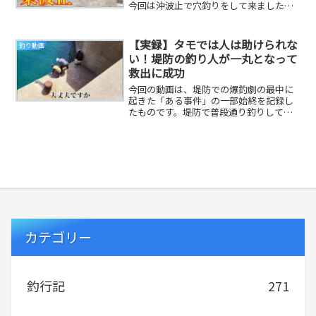
今回は沖波止で穴釣りをして来ました
(^^)/沖波止で釣れる根魚は何か違うの
か？？だいりT...
【実録】タモでは人は助けられな
釣り動画
い！堤防の釣り人が一丸となって
救出に成功
今回の動画は、堤防での爆釣劇の最中に
起きた「ある事件」の一部始終を記録し
たものです。堤防で普段通り釣りしてい
ると奥でウオサオしている状況！釣り人
は慌てるようすで...
カテゴリー
釣行記
271