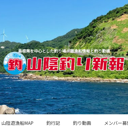
島根県を中心とした釣り場・遊漁船情報と釣り動画
山陰遊漁船MAP
釣行記
釣り動画
メンバー募