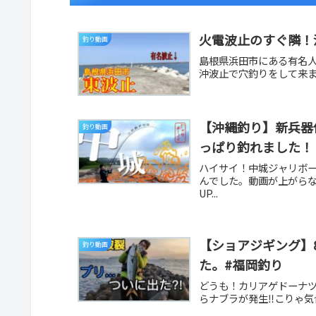
火電波止のすぐ隣！沖
釣り動画
島根県浜田市にある有名
沖波止で穴釣りをして来まし
【沖縄釣り】新兵器
釣り動画
っぱり釣れました！
ハイサイ！中城ジャリボ
んでした。動画が上がら
UP...
【ショアジギング】
釣り動画
た。#福岡釣り
どうも！カリアゲドーナツ
らナブラが発生‼こりゃ気