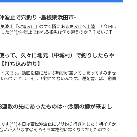
波止で穴釣り -島根県浜田市-
人気波止『火電波止』のすぐ隣にある東波止へ上陸！！今回は
た(^^)/沖波止で釣れる根魚は何か違うのか？？だいりT...
使って、久々に地元（中城村）で釣りしたらや
【打ち込み釣り】
ーイズです。動画投稿にだいぶ時間が空いてしまってすみませ
ないってことは、そう！釣れてないんです。逆を言えば、動画
8連敗の先にあったものは…念願の鰤が来まし
です(^^)本日は若松沖波止にブリ釣り行きました！朝イチか
合いが入ります😊そろそろ本格的に寒くなりだしたのでショ...