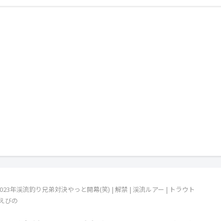
3年渓流釣り兄弟対決やっと開幕(笑) | 解禁 | 渓流ルアー | トラウト
 えびの