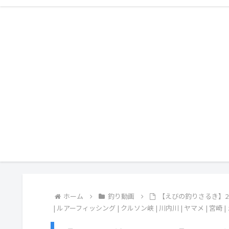
ホーム
釣り動画
【えびの釣りさるき】202
| ルアーフィッシング | クルソン峡 | 川内川 | ヤマメ | 宮崎 |