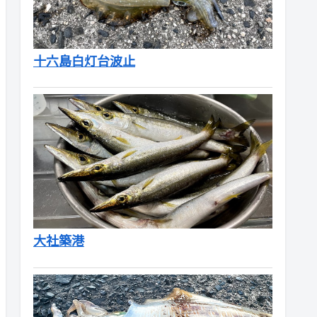
十六島白灯台波止
大社築港