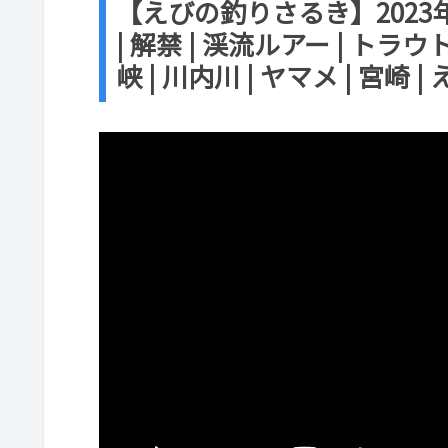
【えびの釣りさるき】2023
| 解禁 | 渓流ルアー | トラ
峡 | 川内川 | ヤマメ | 宮崎 |