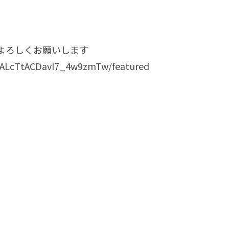
よろしくお願いします
nALcTtACDavI7_4w9zmTw/featured