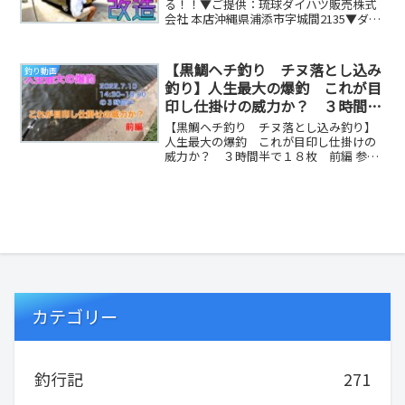
る！！▼ご提供：琉球ダイハツ販売株式
会社 本店沖縄県浦添市字城間2135▼ダイ
ハツアトレー詳細はこちら↓▼前回の動
画はこちら#沖...
【黒鯛ヘチ釣り チヌ落とし込み
釣り動画
釣り】人生最大の爆釣 これが目
印し仕掛けの威力か？ ３時間半
で１８枚 前編
【黒鯛ヘチ釣り チヌ落とし込み釣り】
人生最大の爆釣 これが目印し仕掛けの
威力か？ ３時間半で１８枚 前編 参考
になる釣り動画です
カテゴリー
釣行記
271