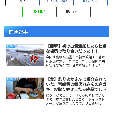
X
Facebook
はてブ
LINE
コピー
関連記事
【衝撃】初の出雲渡船したら壮絶
釣り動画
な場所の取り合いだった！！
今回は島根県出雲市で初の渡船！！静か
に渡船が集まったと思ったら、合図と共
に壮絶な場所取り合戦が始まりました( ﾟ
Дﾟ)！！だいりTwitterヤサオTwitte...
【食】釣りよかさんで紹介されて
釣り動画
いた、宮崎県の幸徳丸さんの岩ガ
キ。お取り寄せしたら絶品でし
た。
釣りよかでしょう。さんが紹介していた
ので、昨年注文したところ、ダイレクト
メールが届きましたので、リピ買いしま
した。やっぱり超美味しかったです。す
ぐ売り切れてしま...