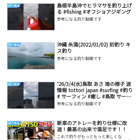
島根半島沖でヒラマサを釣り上げ
釣り動画
る #fishing #オフショアジギング
参考になる釣り動画です
沖縄 糸満(2022/01/02) 初釣り キ
釣り動画
ス釣り
参考になる釣り動画です
’26/3/4(水)鳥取 あさ 海の様子 波
釣り動画
情報 tottori japan #surfing #釣り
# サーフィン #癒し #鳥取 サーフ
ィン
参考になる釣り動画です
新車のアトレーを釣り仕様に改
釣り動画
造！最高の出来で満足です！！
これで釣りがもっともっと楽しくな