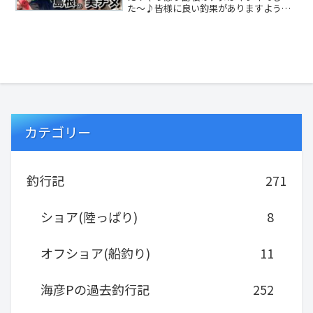
た〜♪皆様に良い釣果がありますように
（＾∇＾）効果音↓効果音ラボ 様
BGM↓OtoLogi...
カテゴリー
釣行記
271
ショア(陸っぱり)
8
オフショア(船釣り)
11
海彦Pの過去釣行記
252