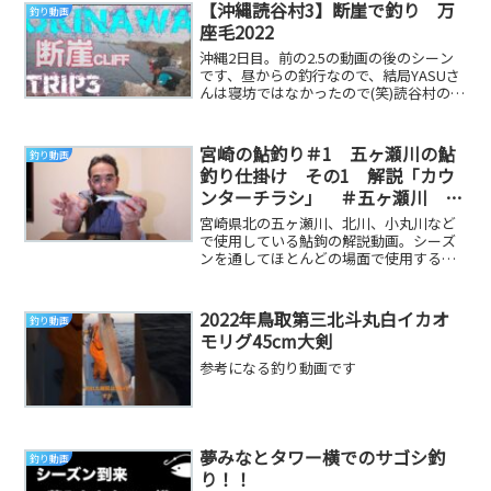
【沖縄読谷村3】断崖で釣り 万
釣り動画
座毛2022
沖縄2日目。前の2.5の動画の後のシーン
です、昼からの釣行なので、結局YASUさ
んは寝坊ではなかったので(笑)読谷村の番
所亭【ばんじゅ亭】ソーキそば食べてか
ら、...
宮崎の鮎釣り＃1 五ヶ瀬川の鮎
釣り動画
釣り仕掛け その1 解説「カウ
ンターチラシ」 ＃五ヶ瀬川
＃チラシ ＃チラシ鉤
宮崎県北の五ヶ瀬川、北川、小丸川など
で使用している鮎鉤の解説動画。シーズ
ンを通してほとんどの場面で使用するそ
の理由を、チラシ鉤と鮎ルアーを使いな
がら解説していき...
2022年鳥取第三北斗丸白イカオ
釣り動画
モリグ45cm大剣
参考になる釣り動画です
夢みなとタワー横でのサゴシ釣
釣り動画
り！！