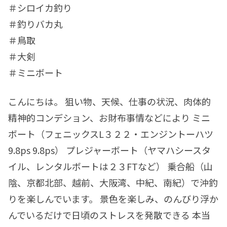
＃シロイカ釣り
＃釣りバカ丸
＃鳥取
＃大剣
＃ミニボート
こんにちは。 狙い物、天候、仕事の状況、肉体的
精神的コンデション、お財布事情などにより ミニ
ボート（フェニックスL３２２・エンジントーハツ
9.8ps 9.8ps） プレジャーボート（ヤマハシースタ
イル、レンタルボートは２３FTなど） 乗合船（山
陰、京都北部、越前、大阪湾、中紀、南紀）で沖釣
りを楽しんでいます。 景色を楽しみ、のんびり浮か
んでいるだけで日頃のストレスを発散できる 本当