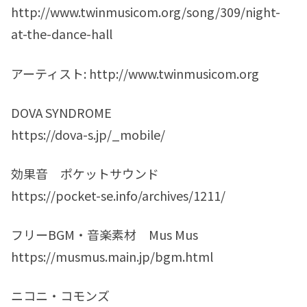
http://www.twinmusicom.org/song/309/night-
at-the-dance-hall
アーティスト: http://www.twinmusicom.org
DOVA SYNDROME
https://dova-s.jp/_mobile/
効果音 ポケットサウンド
https://pocket-se.info/archives/1211/
フリーBGM・音楽素材 Mus Mus
https://musmus.main.jp/bgm.html
ニコニ・コモンズ