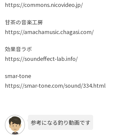
https://commons.nicovideo.jp/
甘茶の音楽工房
https://amachamusic.chagasi.com/
効果音ラボ
https://soundeffect-lab.info/
smar-tone
https://smar-tone.com/sound/334.html
参考になる釣り動画です