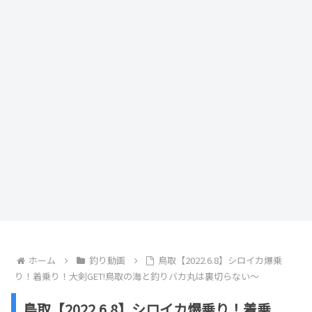
ホーム
釣り動画
鳥取【2022.6.8】シロイカ爆乗
り！着乗り！大剣GET!鳥取の海と釣りバカ丸は裏切らない〜
鳥取【2022.6.8】シロイカ爆乗り！着乗