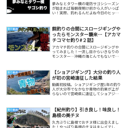
夢みなとタワー横の堤防サゴシシーズン
が始まれば毎朝夜明け前から人がいっぱ
い！実際、釣れるんだよね今日のヒット
ルアーはみんな大好きダイソージグ登録
者数１０００人目...
餌釣りの合間にスロージギングや
釣り動画
ったらモンスター襲来…【アカマ
チコマセ釣り#２話】
アカマチ釣りの合間にスロージギングや
ってみました！一流し目からいきなりの
モンスター…沖縄の海とんでもないです
ｗやっぱルアー釣りの方が釣ってる感が
あって楽しいです...
【ショアジギング】大分の釣り人
釣り動画
が初の宮崎遠征した結果
動画初投稿。ショアジギング歴1年の釣り
人が大分市でなかなか青物の釣果が上が
らないので宮崎県に遠征してショアジギ
ングしてみた。 参考になる釣り動画です
【紀州釣り】引き良し！味良し！
釣り動画
島根の美チヌ
久方ぶりに島根でおチヌ様に出会えまし
た！やっぱり島根のチヌはキレイでし