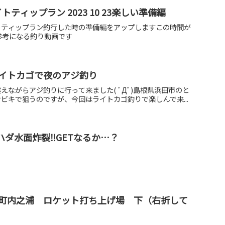
トティップラン 2023 10 23楽しい準備編
トティップラン釣行した時の準備編をアップしますこの時間が
参考になる釣り動画です
イトカゴで夜のアジ釣り
えながらアジ釣りに行って来ました( ﾟДﾟ)島根県浜田市のと
ビキで狙うのですが、今回はライトカゴ釣りで楽しんで来...
ハダ水面炸裂‼️GETなるか…？
町内之浦 ロケット打ち上げ場 下（右折して