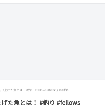
た魚とは！ #釣り #fellows #fishing #海釣り
魚とは！ #釣り #fellows