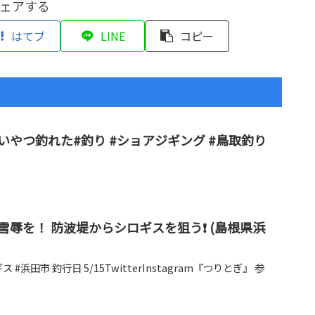
ェアする
はてブ
LINE
コピー
やつ釣れた#釣り #ショアジギング #鳥取釣り
辱を！ 防波堤からシロギスを狙う❗ (島根県浜
 #浜田市 釣行日 5/15TwitterInstagram『つりとぎ』 参