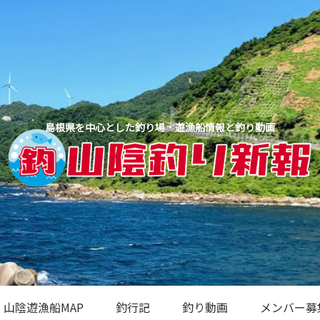
島根県を中心とした釣り場・遊漁船情報と釣り動画
山陰遊漁船MAP
釣行記
釣り動画
メンバー募