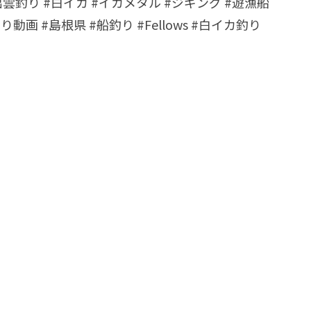
#出雲釣り #白イカ #イカメタル #ジギング #遊漁船
り動画 #島根県 #船釣り #Fellows #白イカ釣り