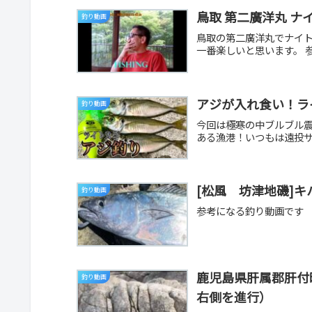
鳥取 第二廣洋丸 ナイ
釣り動画
鳥取の第二廣洋丸でナイ
一番楽しいと思います。 
アジが入れ食い！ラ
釣り動画
今回は極寒の中ブルブル震
ある漁港！いつもは遠投サ
[松風 坊津地磯]キ
釣り動画
参考になる釣り動画です
鹿児島県肝属郡肝付
釣り動画
右側を進行）