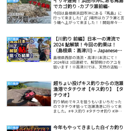
イサキ連発！浜田市沖にある馬島
釣り動画
でカゴ釣り -カブラ瀬前編-
今回は島根県浜田市沖にある『馬島』に
行って来ました( ﾟДﾟ)場所はカブラ瀬と言
う磯へ上がって来ました！！開始早々イ
サキが釣れ絶好調の予感！？だいり
Twitte...
【川釣り 前編】日本一の清流で
釣り動画
2024 鮎解禁！今回の釣果は！
（島根県：高津川) – Japanese
Fishing
島根県西部の清流・高津川本流にて！
2024年は 3日連続で、解禁明けのアユを
狙います！※高津川では、天然の活鮎を
漁協が下取りしてくれます。その後は、
一般流通に...
超ちょい投げキス釣りからの泡瀬
釣り動画
漁港でタチウオ【キス釣り】【タ
チウオ】
釣り納めでキスを狙うもいまいちだった
のでタチウオ狙って泡瀬漁港に行って来
ました。#キス釣り #タチウオ釣り #沖縄
ルアー #ちょい投げ #沖縄 #沖縄釣り #
海...
今年もやってきました白イカ釣り
釣り動画