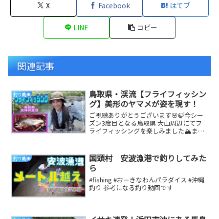
X
Facebook
はてブ
LINE
コピー
関連記事
鳥取県・渓流【フライフィッシン
釣り動画
グ】美形のヤマメが姿を現す！
ご視聴ありがとうございます🌸🍃今シー
ズン3度目となる鳥取県 大山周辺にてフ
ライフィッシングを楽しみました🏔まも
なく今シーズン禁漁となりますね🎣✨お
魚達に会えない...
国頭村 安波漁港で釣りしてみた
釣り動画
ら
#fishing #おーきなわんパラダイス #沖縄
釣り 参考になる釣り動画です