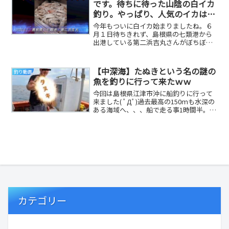
です。待ちに待った山陰の白イカ
釣り。やっぱり、人気のイカは
遥。今年はアタリ年になるの
今年もついに白イカ始まりましたね。６
か？？楽しみで仕方ないですね。
月１日待ちきれず、島根県の七類港から
出港している第二浜吉丸さんがぼちぼち
釣れているようなので少し遠いですが、
頑張って行って来...
【中深海】たぬきという名の謎の
釣り動画
魚を釣りに行って来たｗｗ
今回は島根県江津市沖に船釣りに行って
来ました( ﾟДﾟ)過去最高の150ｍも水深の
ある海域へ、、、船で走る事1時間半。よ
うやくポイントへ到着( ;∀;)インチク...
カテゴリー