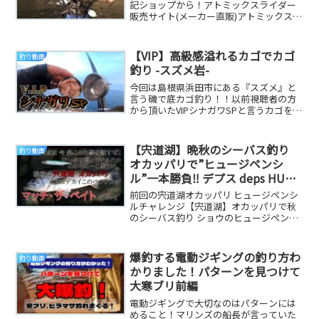
記ショップから！アトミックスライダー
販売サイト(メーカー直販)アトミックスラ
イダー楽天SHOPアトミックスライダー
yahoo...
【VIP】高級感溢れるカゴでカゴ
釣り動画
釣り -スズメ岩-
今回は島根県浜田市にある『スズメ』と
言う磯で底カゴ釣り！！以前視聴者の方
から頂いたVIPシナガワSPと言うカゴを使
ってみました( ﾟДﾟ)今までのカゴとはまた
違...
【宍道湖】晩秋のシーバス釣り
釣り動画
オカッパリで”ヒュージペンシ
ル”一本勝負‼ デプス deps HUGE
PENCIL 島根県
前回の宍道湖オカッパリ ヒュージペンシ
ルチャレンジ【宍道湖】オカッパリで秋
のシーバス釣り ショウのヒュージペンシ
ルチャレンジ…即終了。デプス ヒュージ
ペンシル ...
爆釣する電動ジギングの釣り方わ
釣り動画
かりました！パターンを見つけて
大寒ブリ前編
電動ジギングで大切なのはパターンには
めること！マリンズの船長が言っていた