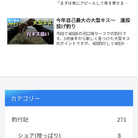
「まずは魚にアピールして魚を寄せまし
ょう」これが爆釣に繋がる電動ジギング
の釣り方でした！...
今年自己最大の大型キス～ 遠投
釣り動画
投げ釣り
今回で4回目の河口域サーフでの釣行で
す。5月後半から新しく見つけた大型キス
のポイントですが、4回釣行して4回大型
キスの釣果があったので爆釣ポイント確
定です。一度...
カテゴリー
釣行記
271
ショア(陸っぱり)
8