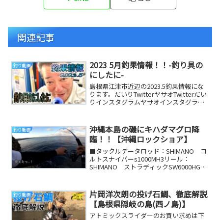
関連記事
2023 5月釣果情報！！-釣り具の
釣り動画
にしたに-
島根県江津市近辺の2023.5釣果情報にな
ります。だいりTwitterヤサオTwitterだい
りインスタグラムヤサオインスタグラム
＃釣り具のにしたに＃島根県＃釣...
沖縄本島の磯にキハダマグロ降
釣り動画
臨！！【沖縄ロックショア】
■タックルデータロッド：SHIMANO コ
ルトスナイパーs1000MH3リール：
SHIMANO ストラディックSW6000HGラ
イン：PE2.5号リーダー：40...
片岡洋次朗の投げ石鯛、徹底解説
釣り動画
【島根県隠岐の島(西ノ島)】
アトミックスライダーのお買い求めは下