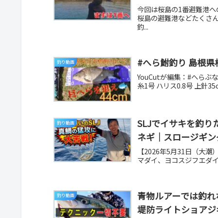
今回は桜島の1番避難港へ
桜島の避難港などたくさ
釣...
#へら鮒釣り 島根県
釣り動画
YouCutが編集：#へらぶ
糸1号 ハリス0.8号 上針35
SLJでイサキを釣
釣り動画
ネギ｜スロージギン
【2026年5月31日（
マダイ、ヨコスジフエダイ
青物ルアーでは釣れ
釣り動画
堤防ライトショアジ