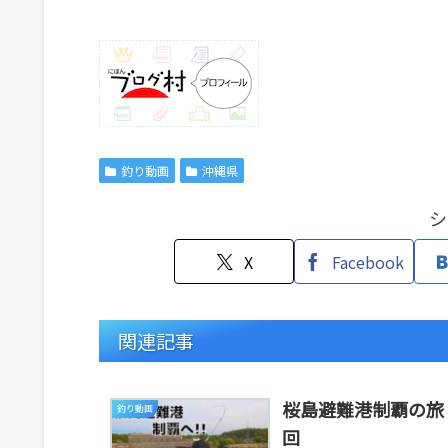
釣り動画
沖縄県
シ
X
Facebook
関連記事
桜島避難港制覇の旅！
釣り動画
回