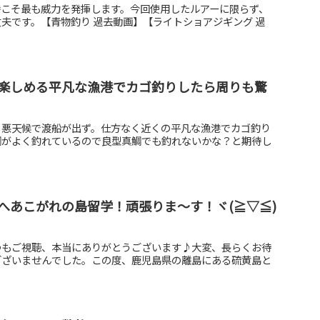
時こそ最も威力を発揮します。今回使用したルアーに限らず、
夫です。【青物釣り 過去動画】【ライトショアジギング 過
楽しめる平凡な漁港でカゴ釣りしたら周りも驚
！悪天候で渡船が出ず。仕方なく近くの平凡な漁港でカゴ釣り
鯛がよく釣れているので良型真鯛でも釣れないかな？と期待し
へあこがれの島留学！頑張りま～す！ヾ(≧▽≦)
つもご視聴、本当にありがとうございます♪大変、長らくお待
ございませんでした。この度、鹿児島県の離島にある硫黄島と