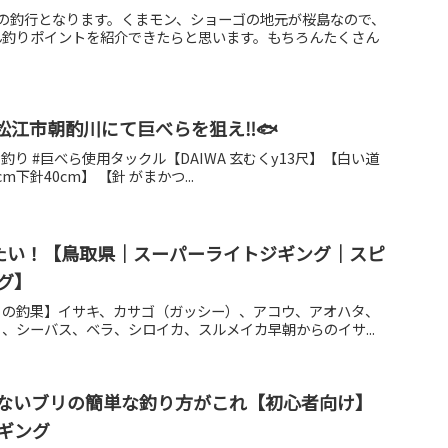
の釣行となります。くまモン、ショーゴの地元が桜島なので、
ん釣りポイントを紹介できたらと思います。もちろんたくさん
松江市朝酌川にて巨べらを狙え‼️🐟️
な釣り #巨べら使用タックル【DAIWA 玄むくy13尺】【白い道
cm下針40cm】 【針 がまかつ...
りたい！【鳥取県｜スーパーライトジギング｜スピ
グ】
大潮）の釣果】イサキ、カサゴ（ガッシー）、アコウ、アオハタ、
、シーバス、ベラ、シロイカ、スルメイカ早朝からのイサ...
ないブリの簡単な釣り方がこれ【初心者向け】
ギング