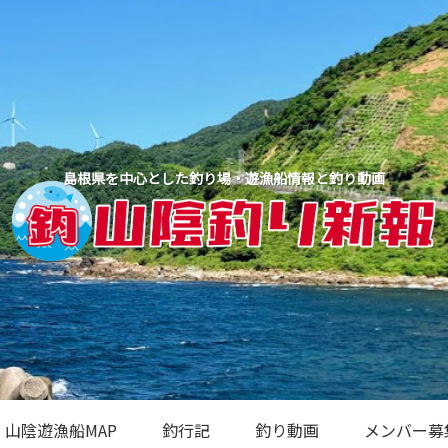
島根県を中心とした釣り場・遊漁船情報と釣り動画
山陰遊漁船MAP
釣行記
釣り動画
メンバー募