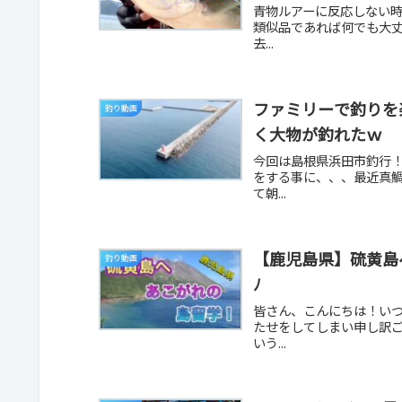
青物ルアーに反応しない
類似品であれば何でも大丈
去...
ファミリーで釣りを
釣り動画
く大物が釣れたｗ
今回は島根県浜田市釣行
をする事に、、、最近真
て朝...
【鹿児島県】硫黄島
釣り動画
ﾉ
皆さん、こんにちは！い
たせをしてしまい申し訳
いう...