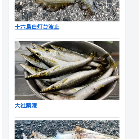
十六島白灯台波止
大社築港