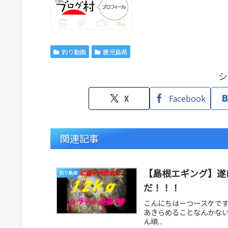
釣り動画
鹿児島県
シ
X
Facebook
関連記事
【島根エギング】遂
釣り動画
だ！！！
こんにちはーつースケで
あきらめることなんかな
ん頑...