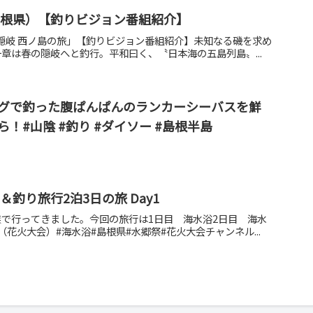
島根県）【釣りビジョン番組紹介】
 隠岐 西ノ島の旅」【釣りビジョン番組紹介】未知なる磯を求め
章は春の隠岐へと釣行。平和曰く、〝日本海の五島列島〟...
グで釣った腹ぱんぱんのランカーシーバスを鮮
！#山陰 #釣り #ダイソー #島根半島
＆釣り旅行2泊3日の旅 Day1
で行ってきました。今回の旅行は1日目 海水浴2日目 海水
花火大会）#海水浴#島根県#水郷祭#花火大会チャンネル...