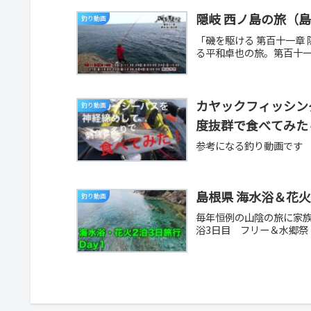
隠岐 西ノ島の旅（
釣り動画
「磯を駆ける 第百十一章
る平和卓也の旅。第百十一
カヤックフィッシン
釣り動画
度抜群で食べてみたら
参考になる釣り動画です
島根県 海水浴＆花火
釣り動画
毎年恒例の山陰の旅に家族
浴3日目 フリー＆水郷祭（