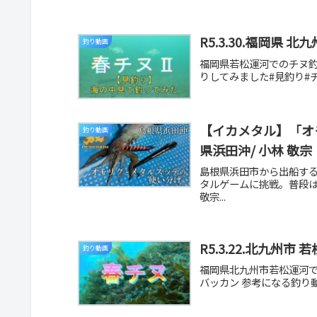
R5.3.30.福岡県
釣り動画
福岡県若松運河でのチヌ
りしてみました#見釣り#
【イカメタル】「オモ
釣り動画
県浜田沖/ 小林 敬
島根県浜田市から出船す
タルゲームに挑戦。普段
敬宗...
R5.3.22.北九州
釣り動画
福岡県北九州市若松運河で
バッカン 参考になる釣り