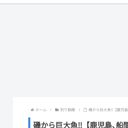
ホーム
釣り動画
磯から巨大魚‼︎【鹿児島
磯から巨大魚‼︎【鹿児島､船