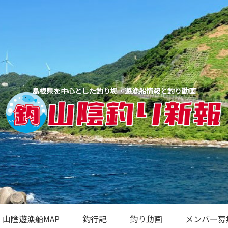
島根県を中心とした釣り場・遊漁船情報と釣り動画
山陰遊漁船MAP
釣行記
釣り動画
メンバー募