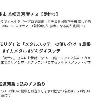
 北九州市 若松運河 春チヌ【見釣り】
釣りです水中をゴープロで調査してチヌを居場所を確認して釣
チヌ#のっこみ#ナマコ#若松#釣り 参考になる釣り動画です
リグ」と「メタルスッテ」の使い分け in 島根
宗 #イカメタル #ゲキダキスッテ
る「明幸丸」さんにお世話になり、山陰エリアで人気のイカメ
は北陸エリアをホームグラウンドとするソルトスタッフ・小林
市 若松運河乗っ込みチヌ釣り
のチヌ釣りの模様をお送りします#北九州#若松#チヌ#釣り#
動画です