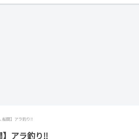
､船間】アラ釣り‼︎
間】アラ釣り‼︎