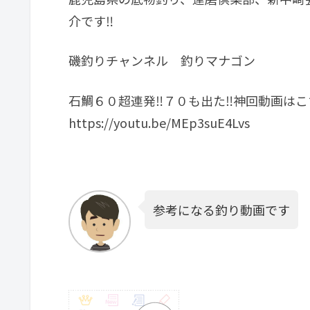
介です‼︎
磯釣りチャンネル 釣りマナゴン
石鯛６０超連発‼︎７０も出た‼︎神回動画は
https://youtu.be/MEp3suE4Lvs
参考になる釣り動画です