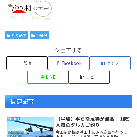
釣り動画
沖縄県
シェアする
X
Facebook
はてブ
LINE
コピー
関連記事
【平場】平らな足場が最高！山陰
釣り動画
人気のタルカゴ釣り
今回は島根県浜田市にある鹿島へ行って
来ました( ﾟДﾟ)場所は平場と言う磯、、、