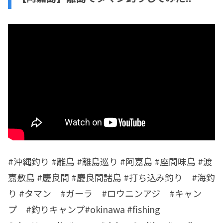
#沖縄釣り #離島 #離島巡り #阿嘉島 #座間味島 #渡
嘉敷島 #慶良間 #慶良間諸島 #打ち込み釣り #海釣
り #タマン #ガーラ #ロウニンアジ #キャン
プ #釣りキャンプ#okinawa #fishing