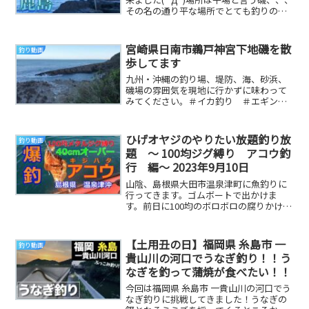
その名の通り平な場所でとても釣りのし
やすい磯でした(^^)だいりTwitterヤ...
宮崎県日南市鵜戸神宮下地磯を散
釣り動画
歩してます
九州・沖縄の釣り場、堤防、海、砂浜、
磯場の雰囲気を現地に行かずに味わって
みてください。＃イカ釣り ＃エギン
グ ＃釣り ＃地磯 ＃堤防 ＃鹿児
島 ＃宮崎県 ＃大隅...
ひげオヤジのやりたい放題釣り放
釣り動画
題 ～ 100均ジグ縛り アコウ釣
行 編～ 2023年9月10日
山陰、島根県大田市温泉津町に魚釣りに
行ってきます。ゴムボートで出かけま
す。前日に100均のボロボロの腐りかけメ
タルジグを貰いましたので、(瀬戸内のタ
コつぼやら、...
【土用丑の日】福岡県 糸島市 一
釣り動画
貴山川の河口でうなぎ釣り！！う
なぎを釣って蒲焼が食べたい！！
今回は福岡県 糸島市 一貴山川の河口でう
なぎ釣りに挑戦してきました！うなぎの