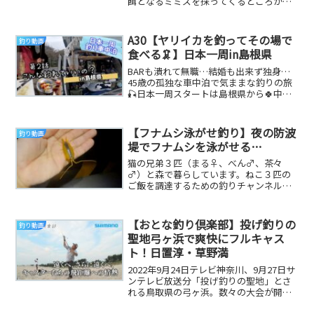
餌となるミミズを採ってくるところから
実釣まで、ワイワイ楽しみながらの釣行
となりました...
A30【ヤリイカを釣ってその場で
釣り動画
食べる🦑】日本一周in島根県
BARも潰れて無職…結婚も出来ず独身…
45歳の孤独な車中泊で気ままな釣りの旅
🎣日本一周スタートは島根県から🍀中国
地方をまずは✨Instagram &Twitte...
【フナムシ泳がせ釣り】夜の防波
釣り動画
堤でフナムシを泳がせる…
猫の兄弟３匹（まる♀、べん♂、茶々
♂）と森で暮らしています。ねこ３匹の
ご飯を調達するための釣りチャンネルで
す。 釣った魚は、料理してねこが食べま
す。 ※釣りの場...
【おとな釣り倶楽部】投げ釣りの
釣り動画
聖地弓ヶ浜で爽快にフルキャス
ト！日置淳・草野満
2022年9月24日テレビ神奈川、9月27日サ
ンテレビ放送分「投げ釣りの聖地」とさ
れる鳥取県の弓ヶ浜。数々の大会が開か
れることでも有名なこのサーフで、投げ