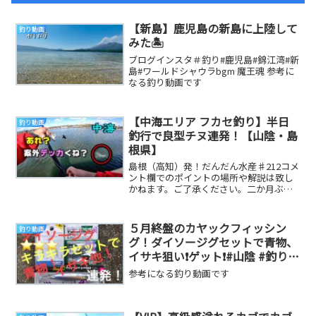
【新島】鹿児島の新島に上陸して
釣り動画
みた🏝️
ブログインスタ＃釣り#鹿児島#錦江湾#新
島#ワールドシャウラbgm 魔王魂 参考に
なる釣り動画です
【中海エリア フカセ釣り】半日
釣り動画
釣行で良型チヌ連発！【山陰・島
根県】
島根（高知）発！だんだん水産♯212コメ
ント欄でのポイントの場所や解説は致し
かねます。ご了承ください。二か月ぶり
に中海へ行って参りました！ちょっと水
温低下が気に...
５月終盤のカヤックフィッシン
釣り動画
グ！ダイソージグセットで青物、
イサキ狙い❗️ゲット❗️#山陰 #釣り #
島根半島
参考になる釣り動画です