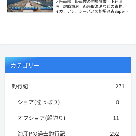
大阪南部 阪南市の釣場調査 下荘漁
港 尾崎漁港 西鳥取漁港などの青物、
イカ、アジ、シーバスの釣場調査Super
Katsujiro 〜釣りチャンネル 〜#釣り ...
カテゴリー
釣行記
271
ショア(陸っぱり)
8
オフショア(船釣り)
11
海彦Pの過去釣行記
252