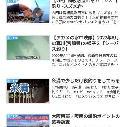
【VIP】高級感溢れるカゴでカゴ
釣り動画
釣り -スズメ岩-
今回は島根県浜田市にある『スズメ』と
言う磯で底カゴ釣り！！以前視聴者の方
から頂いたVIPシナガワSPと言うカゴを使
ってみました( ﾟДﾟ)今までのカゴとはまた
違...
【アカメの水中映像】2022年8月
釣り動画
の耳川(宮崎県)の様子２【シーバ
ス釣り】
2022年8月16日早朝、宮崎県日向市の耳
川河口の様子その２です。チヌ、シーバ
ス、エバなどたくさんの魚が確認できま
した。舟の下に巨大な魚影が確認された
ので撮影し...
糸満で少しだけ夜釣りをしてみる
釣り動画
#沖縄釣り #糸満 #夜釣り #釣り女子#
釣りガール #エビ #オキアミ #漁港釣
り#エサ釣り #ヒメツバメウオ 参考にな
る釣り動画です
大阪南部・阪南の爆釣ポイントの
釣り動画
釣場調査