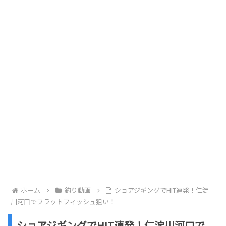
ホーム
釣り動画
ショアジギングでHIT連発！仁淀
川河口でフラットフィッシュ狙い！
ショアジギングでHIT連発！仁淀川河口で