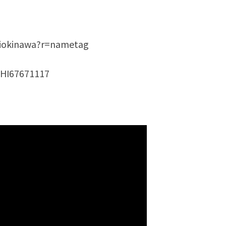
okinawa?r=nametag
SHI67671117