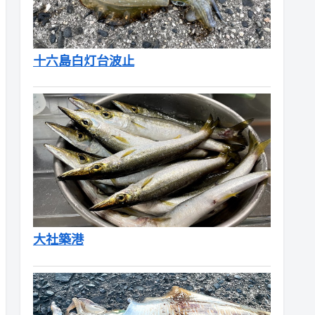
十六島白灯台波止
大社築港