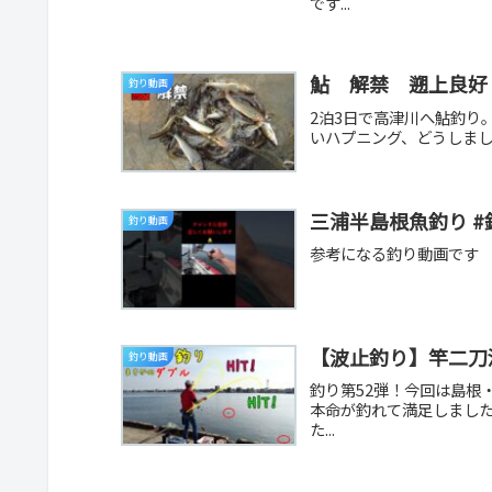
です...
鮎 解禁 遡上良好
釣り動画
2泊3日で高津川へ鮎釣り。
いハプニング、どうしましょ…
三浦半島根魚釣り #釣り
釣り動画
参考になる釣り動画です
【波止釣り】竿二刀
釣り動画
釣り第52弾！今回は島根
本命が釣れて満足しまし
た...