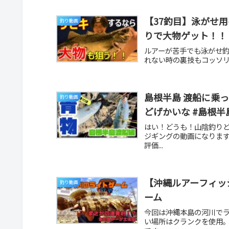
【37釣目】泳がせ
釣り動画
りで大物ゲット！！
ルアーが苦手でも泳がせ
れない時の裏技もコッソリ教
島根半島 渡船に乗
釣り動画
はい！どうも！山陰釣り
ジギングの動画になりま
評価...
【沖縄ルアーフィッ
釣り動画
ーム
今回は沖縄本島の河川で
い場所はクランクを使用