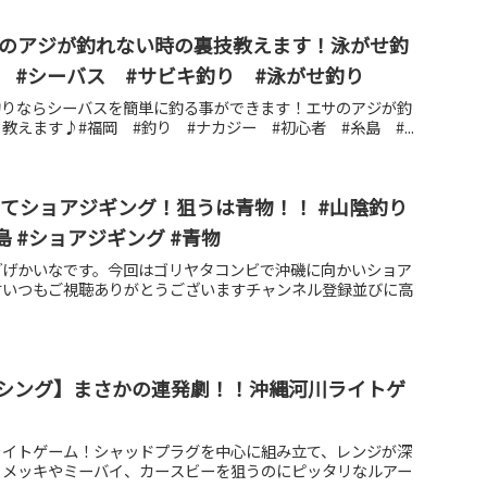
用のアジが釣れない時の裏技教えます！泳がせ釣
 #シーバス #サビキ釣り #泳がせ釣り
釣りならシーバスを簡単に釣る事ができます！エサのアジが釣
えます♪#福岡 #釣り #ナカジー #初心者 #糸島 #...
ってショアジギング！狙うは青物！！ #山陰釣り
どげかいな #島根半島 #ショアジギング #青物
どげかいなです。今回はゴリヤタコンビで沖磯に向かいショア
すいつもご視聴ありがとうございますチャンネル登録並びに高
シング】まさかの連発劇！！沖縄河川ライトゲ
ライトゲーム！シャッドプラグを中心に組み立て、レンジが深
。メッキやミーバイ、カースビーを狙うのにピッタリなルアー