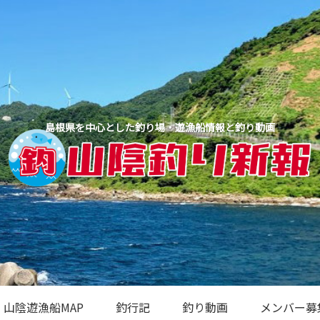
島根県を中心とした釣り場・遊漁船情報と釣り動画
山陰遊漁船MAP
釣行記
釣り動画
メンバー募