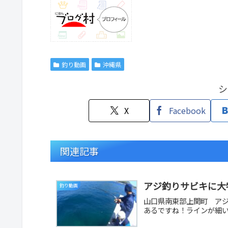
釣り動画
沖縄県
シ
X
Facebook
関連記事
アジ釣りサビキに大
釣り動画
山口県南東部上関町 ア
あるですね！ラインが細