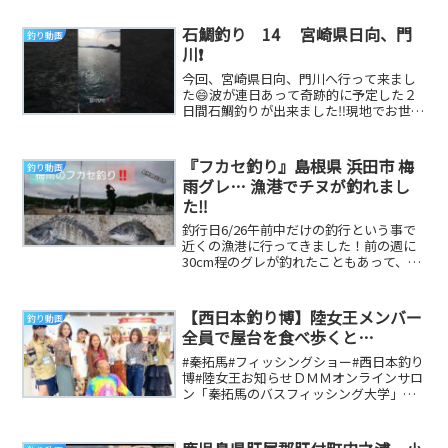
上げたいとい...
石鯛釣り 14 宮崎県日向、門
釣り動画
川❗
今回、宮崎県日向、門川へ行って来まし
た😄波が連日あって奇跡的に予定した２
日間石鯛釣りが出来ました‼️現地でお世話
になった安藤さん、飛島丸船長さん、乙
島丸船長さん...
『フカセ釣り』島根県 浜田市 梅
釣り動画
雨グレ… 漁港でチヌが釣れまし
た‼️
釣行日6/26午前中だけの釣行という事で
近くの漁港に行ってきました！前の週に
30cm程のグレが釣れたこともあって、グ
レを狙いましたが…Twitter Insta...
【西日本釣り博】陸女王メンバー
釣り動画
全員で屋台を食べ歩くと…
#秦拓馬#フィッシングショー#西日本釣り
博#陸女王お知らせＤＭＭオンラインサロ
ン「秦拓馬のバスフィッシング大学」毎
週、バスフィッシングが上達するオンラ
イン授業を...