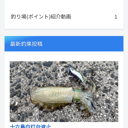
釣り場(ポイント)紹介動画
1
最新釣果投稿
十六島白灯台波止