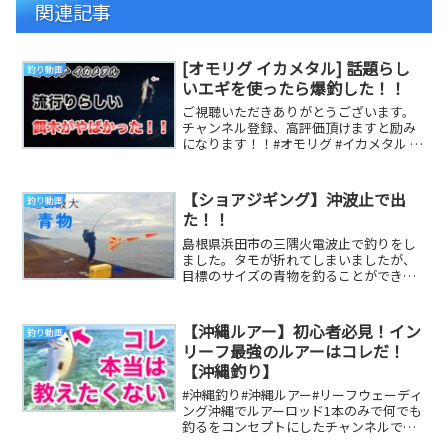
関連記事
[オモリグ イカメタル] 話題らし
釣り動画
いエギを使ったら爆釣した！！
ご視聴いただきありがとうございます。
チャンネル登録、高評価頂けますと励み
になります！！#オモリグ #イカメタル #
エギング #エギ #シロイカ #ケンサキイカ
...
【ショアジギング】沖波止で出
釣り動画
た！！
島根県浜田市の三隅火電波止で釣りをし
ました。タモが折れてしまいましたが、
目標のサイズの青物を釣ることができま
した。#ショアジギング #釣り #青物 #ブ
リ #メ...
【沖縄ルアー】初心者必見！イン
釣り動画
リーフ最強のルアーはコレだ！
【沖縄釣り】
#沖縄釣り#沖縄ルアー#リーフウェーディ
ング沖縄でルアーロッド1本のみで何でも
釣るをコンセプトにしたチャンネルで
す。沖縄で何か釣りたい、釣果をもっと