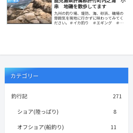
鹿児島県肝属郡肝付町内之浦 小
釣り動画
串 地磯を散歩してます
九州の釣り場、堤防、海、砂浜、磯場の
雰囲気を現地に行かずに味わってみてく
ださい。＃イカ釣り ＃エギング ＃釣
り ＃地磯 ＃堤防 ＃鹿児島 ＃宮崎
県 ＃大隅半島 ...
カテゴリー
釣行記
271
ショア(陸っぱり)
8
オフショア(船釣り)
11